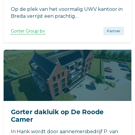
Op de plek van het voormalig UWV kantoor in
Breda verrijst een prachtig
appartementencomplex met drie gebouwen
die in totaal 170 woningen herbergen. Blok A
Gorter Group bv
Partner
telt negen verdiepingen en wordt zo’n 33
meter hoog en daarmee de aanvoerder van
het project.
Gorter dakluik op De Roode
Camer
In Hank wordt door aannemersbedrijf P. van