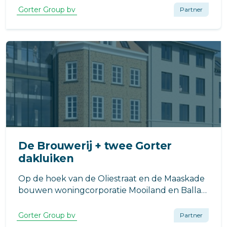
bedrijventerrein tussen de Vuurlijn en
Gorter Group bv
Partner
Koningin Máximalaan biedt 127
huurappartementen en twee
vrijesectorkoopwoningen in een vrij
toegankelijk park.
De Brouwerij + twee Gorter
dakluiken
Op de hoek van de Oliestraat en de Maaskade
bouwen woningcorporatie Mooiland en Ballast
Nedam Zuid Appartementencomplex De
Brouwerij.
Gorter Group bv
Partner