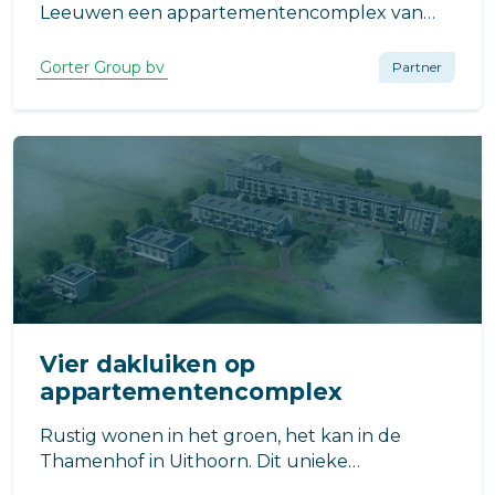
Leeuwen een appartementencomplex van
vier bouwlagen hoog en bestaande uit twintig
vrijwel energieneutrale sociale
Gorter Group bv
Partner
huurappartementen gebouwd. Op het dak
komt het Gorter dakluik.
Vier dakluiken op
appartementencomplex
Rustig wonen in het groen, het kan in de
Thamenhof in Uithoorn. Dit unieke
woongebied op het voormalige