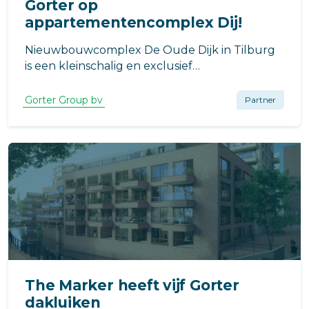
Gorter op
appartementencomplex Dij!
Nieuwbouwcomplex De Oude Dijk in Tilburg
is een kleinschalig en exclusief
appartementengebouw met negen luxe
koopappartementen. Architectenbureau
Gorter Group bv
Partner
BURO013 heeft voor de toegang tot het dak -
voor onderhoud aldaar- gekozen voor een
dakluik van Gorter.
The Marker heeft vijf Gorter
dakluiken