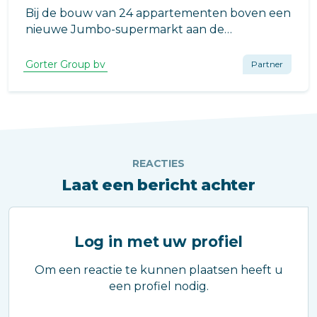
Bij de bouw van 24 appartementen boven een
nieuwe Jumbo-supermarkt aan de
Oppenhuizerweg in Sneek speelt Gorter een
cruciale rol.
Gorter Group bv
Partner
REACTIES
Laat een bericht achter
Log in met uw profiel
Om een reactie te kunnen plaatsen heeft u
een profiel nodig.