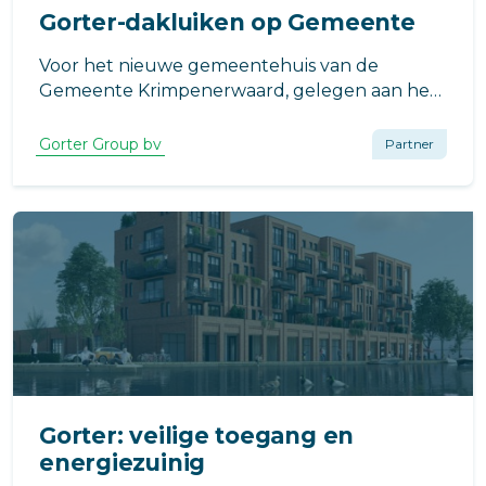
Gorter-dakluiken op Gemeente
Voor het nieuwe gemeentehuis van de
Gemeente Krimpenerwaard, gelegen aan het
Wethouder Van den Bergplein in
Bergambacht, heeft Dura Vermeer gekozen
Gorter Group bv
Partner
voor de hoogwaardige
daktoegangsoplossingen van Gorter.
Gorter: veilige toegang en
energiezuinig