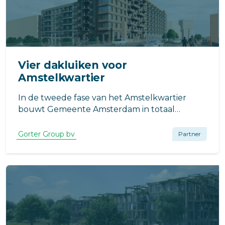
Vier dakluiken voor
Amstelkwartier
In de tweede fase van het Amstelkwartier
bouwt Gemeente Amsterdam in totaal
ongeveer duizend sociale huurwoningen,
middeldure huurwoningen en vrije
Gorter Group bv
Partner
sectorwoningen.