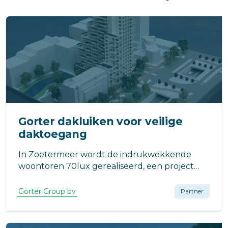
Gorter dakluiken voor veilige
daktoegang
In Zoetermeer wordt de indrukwekkende
woontoren 70lux gerealiseerd, een project
met 134 moderne appartementen aan de
Luxemburglaan 2a.
Gorter Group bv
Partner