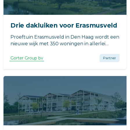
Drie dakluiken voor Erasmusveld
Proeftuin Erasmusveld in Den Haag wordt een
nieuwe wijk met 350 woningen in allerlei
vormen waarin natuur, mens en dier in optima
forma kunnen samenleven.
Gorter Group bv
Partner