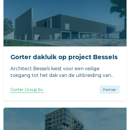
Gorter dakluik op project Bessels
Architect Bessels kiest voor een veilige
toegang tot het dak van de uitbreiding van
Compaxo Vlees in Zevenaar voor het RHT-
dakluik van Gorter. Waarom? Het dakluik
Gorter Group bv
Partner
draagt bij aan een energiezuinig pand en biedt
een compleet veilige toegang tot het dak.