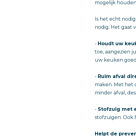
mogelijk houden
Is het echt nodi
nodig. Het gaat 
-
Houdt uw keu
toe, aangezien ju
uw keuken goed
-
Ruim afval dir
maken. Met het o
minder afval, des
-
Stofzuig met 
stofzuigen. Ook h
Helpt de preven