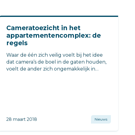
Cameratoezicht in het
appartementencomplex: de
regels
Waar de één zich veilig voelt bij het idee
dat camera’s de boel in de gaten houden,
voelt de ander zich ongemakkelijk in
verband met de privacy. Er zijn nogal wat
zaken om rekening mee te houden.
Welke? Dat zochten we uit.
28 maart 2018
Nieuws