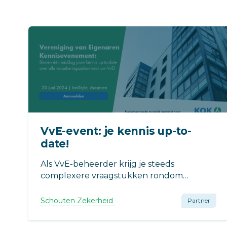
VvE-event: je kennis up-to-
date!
Als VvE-beheerder krijg je steeds
complexere vraagstukken rondom
verzekeringen, compliance en schade-
afwikkeling. Tijdens het VvE-event op 20
Schouten Zekerheid
Partner
juni leer je hoe je preventie en herbouw
optimaal kunt aanpakken en schade