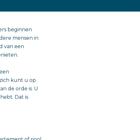
ters beginnen
udere mensen in
id van een
nieten.
 een
zich kunt u op
aan de orde is. U
hebt. Dat is
rtement of riool.