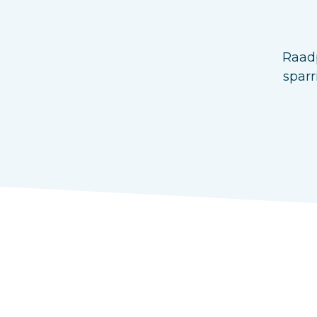
Raadp
sparr