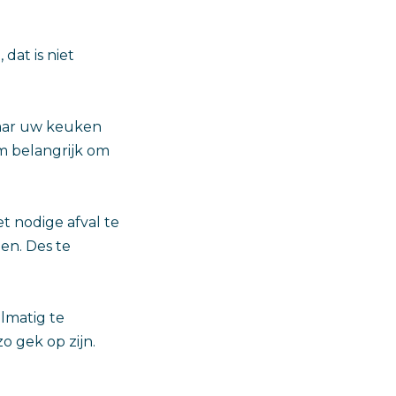
dat is niet
naar uw keuken
om belangrijk om
t nodige afval te
en. Des te
lmatig te
o gek op zijn.