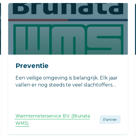
Preventie
Een veilige omgeving is belangrijk. Elk jaar
vallen er nog steeds te veel slachtoffers
door woningbranden en het inademen van
rook. Slimme rookmelders spelen een
cruciale rol in het verhogen van de
veiligheid en bieden gemoedsrust.
Warmtemeterservice B.V. (Brunata
Partner
WMS)