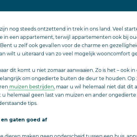
jn nog steeds ontzettend in trek in ons land. Veel star
e in een appartement, terwijl appartementen ook bij o
 Bent u zelf ook gevallen voor de charme en gezellighe
 wilt u uiteraard van zo veel mogelijk wooncomfort ge
maar dit komt u niet zomaar aanwaaien. Zo is het – ook in
elangrijk om ongedierte buiten de deur te houden. Op 
eren
muizen bestrijden
, maar u wil helemaal niet dat dit 
dat u helemaal geen last van muizen en ander ongedierte 
erstaande tips.
 en gaten goed af
 dieren maken geen onderscheid tussen een huis, appa