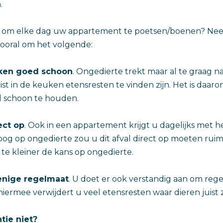
.
g om elke dag uw appartement te poetsen/boenen? Nee, 
vooral om het volgende:
ken goed schoon
. Ongedierte trekt maar al te graag 
ist in de keuken etensresten te vinden zijn. Het is daar
 schoon te houden.
ect op
. Ook in een appartement krijgt u dagelijks met he
og op ongedierte zou u dit afval direct op moeten ruim
 te kleiner de kans op ongedierte.
enige regelmaat
. U doet er ook verstandig aan om rege
iermee verwijdert u veel etensresten waar dieren juist z
tie niet?