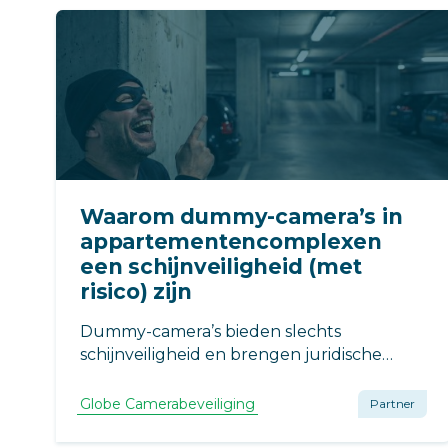
efficiënt en duurzaam kunt afwikkelen.
Waarom dummy-camera’s in
appartementencomplexen
een schijnveiligheid (met
risico) zijn
Dummy-camera’s bieden slechts
schijnveiligheid en brengen juridische
risico’s met zich mee. Ze schrikken
professionals niet af en u staat bij
Globe Camerabeveiliging
Partner
incidenten met lege handen. Kies binnen
uw VvE voor echte preventie en