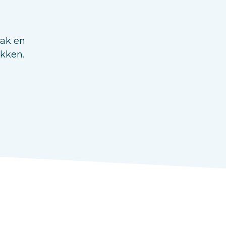
aak en
ukken.