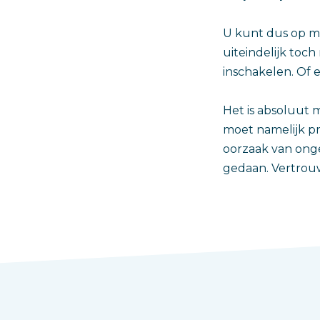
U kunt dus op m
uiteindelijk toc
inschakelen. Of e
Het is absoluut m
moet namelijk p
oorzaak van onge
gedaan. Vertrouw