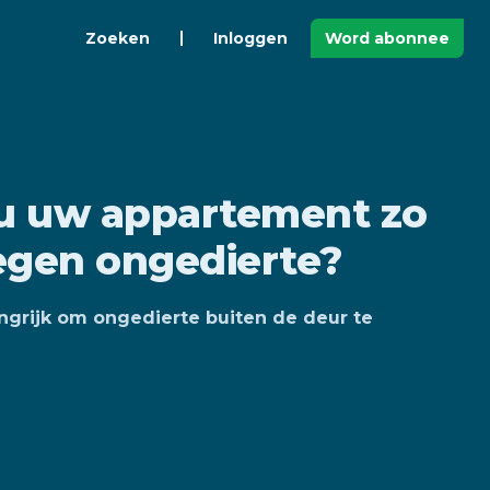
Zoeken
Inloggen
Word abonnee
u uw appartement zo
egen ongedierte?
ngrijk om ongedierte buiten de deur te