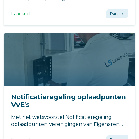
enkele laadpalen tot hele laadpleinen met
verschillende soorten oplaadpunten.
Laadsnel
Partner
Notificatieregeling oplaadpunten
VvE’s
Met het wetsvoorstel Notificatieregeling
oplaadpunten Verenigingen van Eigenaren
wordt het plaatsen van een laadpaal voor
elektrische auto’s bij je appartement een stuk