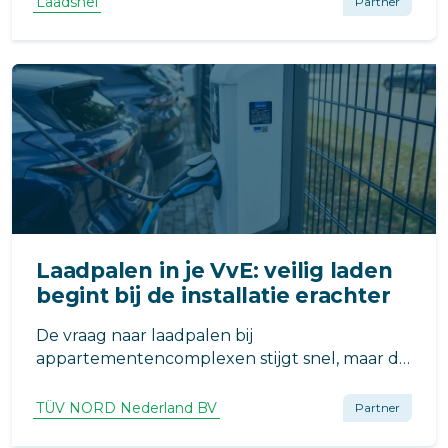
Laadsnel
Partner
eenvoudiger.
Laadpalen in je VvE: veilig laden
begint bij de installatie erachter
De vraag naar laadpalen bij
appartementencomplexen stijgt snel, maar de
installatie ervan is complexer dan het lijkt. Het
gaat namelijk niet alleen om de laadpaal zelf,
TÜV NORD Nederland BV
Partner
maar om de gehele elektrische installatie die