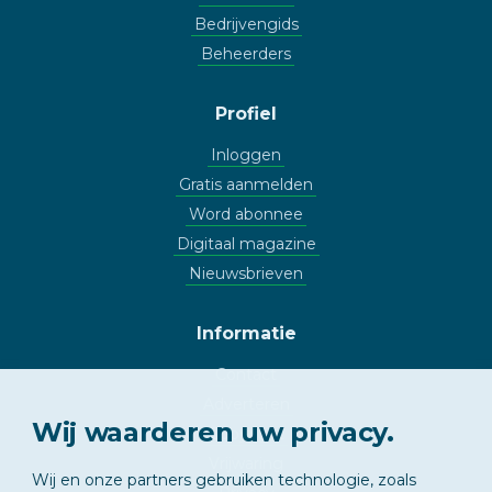
Bedrijvengids
Beheerders
Profiel
Inloggen
Gratis aanmelden
Word abonnee
Digitaal magazine
Nieuwsbrieven
Informatie
Contact
Adverteren
Wij waarderen uw privacy.
Copyright
Vrijwaring
Wij en onze partners gebruiken technologie, zoals