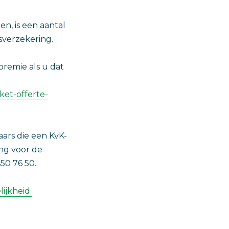
n, is een aantal
sverzekering.
premie als u dat
ket-offerte-
ars die een KvK-
ng voor de
50 76 50.
lijkheid