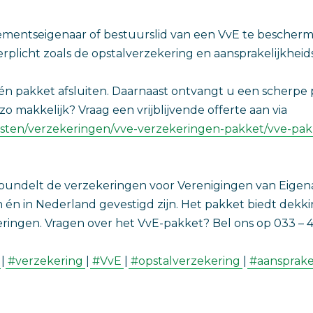
mentseigenaar of bestuurslid van een VvE te bescherme
rplicht zoals de opstalverzekering en aansprakelijkheid
én pakket afsluiten. Daarnaast ontvangt u een scherpe 
 zo makkelijk
?
Vraag een vrijblijvende offerte aan via
nsten/verzekeringen/vve-verzekeringen-pakket/vve-pak
bundelt de verzekeringen voor Verenigingen van Eigena
n in Nederland gevestigd zijn. Het pakket biedt dekki
ingen. Vragen over het VvE-pakket? Bel ons op 033 – 4
|
#verzekering
|
#VvE
|
#opstalverzekering
|
#aansprake