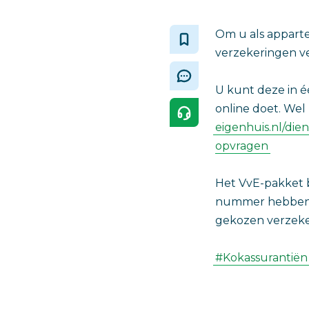
Om u als apparte
verzekeringen ve
U kunt deze in é
online doet. Wel
eigenhuis.nl/die
opvragen
Het VvE-pakket 
nummer hebben é
gekozen verzeker
#Kokassurantiën