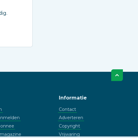
ig.
Informatie
n
Contact
aanmelden
Adverteren
bonnee
Copyright
l magazine
Vrijwaring