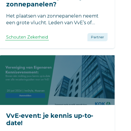
zonnepanelen?
Het plaatsen van zonnepanelen neemt
een grote vlucht. Leden van VvE’s of
huurders kunnen zonnepanelen plaatsen
op het gebouw en daarvoor is wel
Schouten Zekerheid
Partner
toestemming nodig van de Algemene
Leden Vergadering. Bij het plaatsen van
zonnepanelen zijn risico’s. Welke?
VvE-event: je kennis up-to-
date!