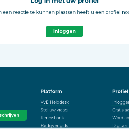
Log in met uw profiel
 een reactie te kunnen plaatsen heeft u een profiel nod
Inloggen
Platform
Profiel
VvE Helpdesk
Inlogge
Stel uw vraag
Gratis 
Kennisbank
Word a
Bedrijvengids
Digitaa