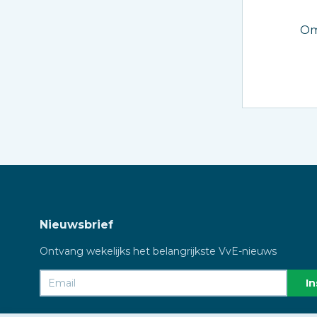
Om
Nieuwsbrief
Ontvang wekelijks het belangrijkste VvE-nieuws