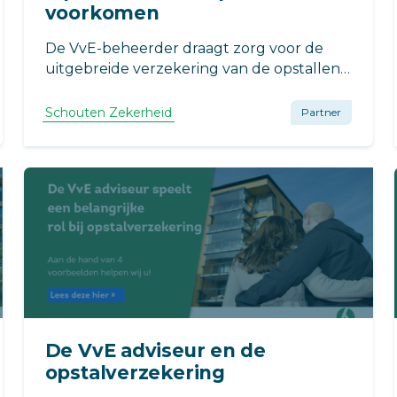
voorkomen
De VvE-beheerder draagt zorg voor de
uitgebreide verzekering van de opstallen.
Lang niet altijd is de beheerder in staat om
op tijd zijn advies te geven over het nemen
Schouten Zekerheid
Partner
van maatregelen om schade te
voorkomen. Voorkom schade aan opstallen
door deze tips.
De VvE adviseur en de
opstalverzekering