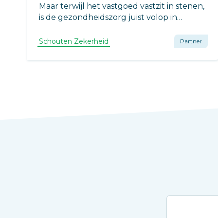
Maar terwijl het vastgoed vastzit in stenen,
is de gezondheidszorg juist volop in
beweging. Door medische én technische
ontwikkelingen is flexibiliteit in
Schouten Zekerheid
Partner
zorgvastgoed een vereiste, maar denkt u
ook aan een goede verzekering?