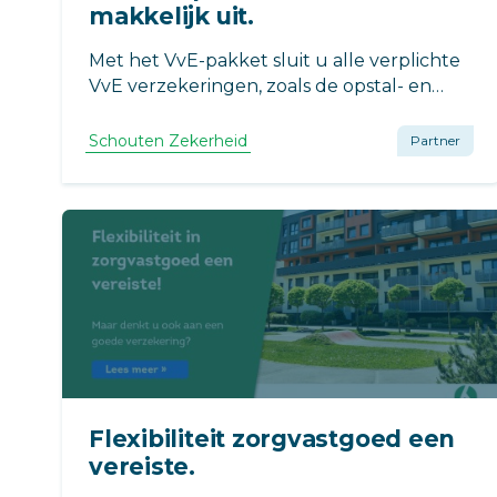
makkelijk uit.
Met het VvE-pakket sluit u alle verplichte
VvE verzekeringen, zoals de opstal- en
aansprakelijkheidsverzekering, in één keer
af. Maar u breidt deze ook heel
Schouten Zekerheid
Partner
gemakkelijk uit met meerdere
verzekeringen. Hoe?
Flexibiliteit zorgvastgoed een
vereiste.