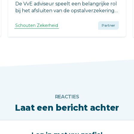
De VvE adviseur speelt een belangrijke rol
bij het afsluiten van de opstalverzekering
van de VvE. De beheerder is
verantwoordelijk voor het signaleren van
Schouten Zekerheid
Partner
risicowijzigingen en het op de juiste wijze
doorgeven daarvan aan de verzekeraar.
REACTIES
Laat een bericht achter