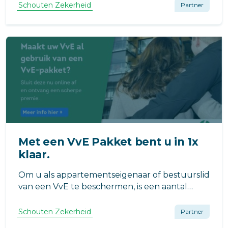
VvE-event op 20 juni leer je hoe je preventie
Schouten Zekerheid
Partner
en herbouw optimaal kunt aanpakken en
schade efficiënt en duurzaam kunt
afwikkelen.
Met een VvE Pakket bent u in 1x
klaar.
Om u als appartementseigenaar of bestuurslid
van een VvE te beschermen, is een aantal
verzekeringen verplicht zoals de
opstalverzekering en
Schouten Zekerheid
Partner
aansprakelijkheidsverzekering. U kunt deze in