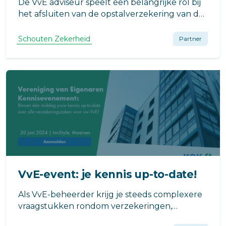
De VvE adviseur speelt een belangrijke rol bij
het afsluiten van de opstalverzekering van de
VvE. De beheerder is verantwoordelijk voor
het signaleren van risicowijzigingen en het op
Schouten Zekerheid
Partner
de juiste wijze doorgeven daarvan aan de
verzekeraar.
VvE-event: je kennis up-to-date!
Als VvE-beheerder krijg je steeds complexere
vraagstukken rondom verzekeringen,
compliance en schade-afwikkeling. Tijdens het