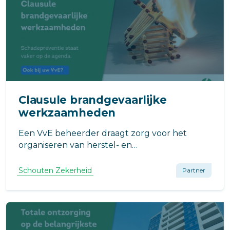
Clausule brandgevaarlijke
werkzaamheden
Een VvE beheerder draagt zorg voor het
organiseren van herstel- en
onderhoudswerkzaamheden aan de
gebouwen van de VvE. Daarbij kunnen ook
Schouten Zekerheid
Partner
opdrachten worden gegeven waarbij
brandgevaarlijke werkzaamheden aan de
panden van de VvE worden uitgevoerd.