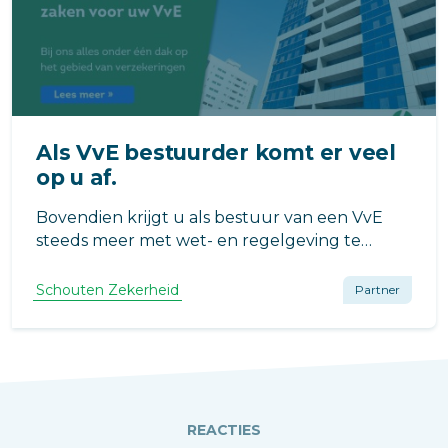
Als VvE bestuurder komt er veel
op u af.
Bovendien krijgt u als bestuur van een VvE
steeds meer met wet- en regelgeving te
maken. Hoe fijn is het dan als u een partij heeft
die u ontzorgt op de belangrijkste zaken voor
Schouten Zekerheid
Partner
uw VvE.
REACTIES