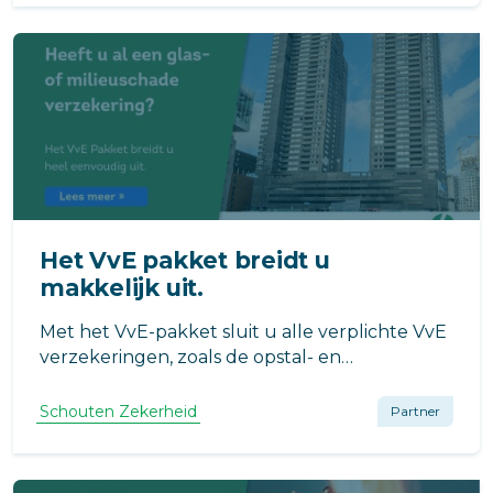
één pakket afsluiten.
Het VvE pakket breidt u
makkelijk uit.
Met het VvE-pakket sluit u alle verplichte VvE
verzekeringen, zoals de opstal- en
aansprakelijkheidsverzekering, in één keer af.
Maar u breidt deze ook heel gemakkelijk uit
Schouten Zekerheid
Partner
met meerdere verzekeringen. Hoe?