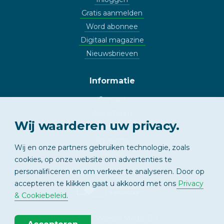
Gratis aanmelden
Word abonnee
Digitaal magazine
Nieuwsbrieven
Informatie
Contact
Adverteren
Wij waarderen uw privacy.
Copyright
Vrijwaring
Wij en onze partners gebruiken technologie, zoals
Privacy
cookies, op onze website om advertenties te
personalificeren en om verkeer te analyseren. Door op
accepteren te klikken gaat u akkoord met ons
Privacy
APPARTEMENT
& EIGENAAR
& Cookiebeleid
.
© 2026 - Wonen Media B.V.