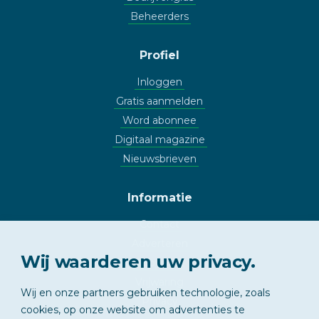
Beheerders
Profiel
Inloggen
Gratis aanmelden
Word abonnee
Digitaal magazine
Nieuwsbrieven
Informatie
Contact
Adverteren
Wij waarderen uw privacy.
Copyright
Vrijwaring
Wij en onze partners gebruiken technologie, zoals
Privacy
cookies, op onze website om advertenties te