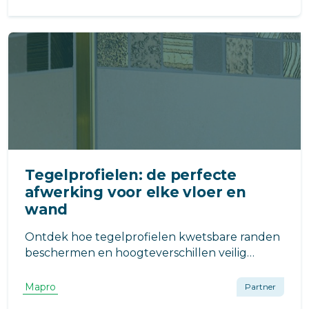
direct grip en een verbeterde veiligheid.
Tegelprofielen: de perfecte
afwerking voor elke vloer en
wand
Ontdek hoe tegelprofielen kwetsbare randen
beschermen en hoogteverschillen veilig
overbruggen. Van L-profielen tot buigbare
afsluitprofielen en S overgangsprofielen: de
Mapro
Partner
juiste oplossing voor een strakke, duurzame