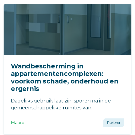
Wandbescherming in
appartementencomplexen:
voorkom schade, onderhoud en
ergernis
Dagelijks gebruik laat zijn sporen na in de
gemeenschappelijke ruimtes van
appartementencomplexen.
Wandbescherming van Mapro voorkomt
Mapro
Partner
krassen, deuken en slijtage én ziet er nog