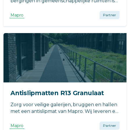
bergingen in gemeenschappelijke ruimten is
van groot belang. Mapro biedt diverse
producten waarmee u deze trappen veiliger
Mapro
Partner
kunt maken.
Antislipmatten R13 Granulaat
Zorg voor veilige galerijen, bruggen en hallen
met een antislipmat van Mapro. Wij leveren en
installeren al jarenlang bij diverse VvE's antislip
oplossingen. R13 Granulaat matten bieden
Mapro
Partner