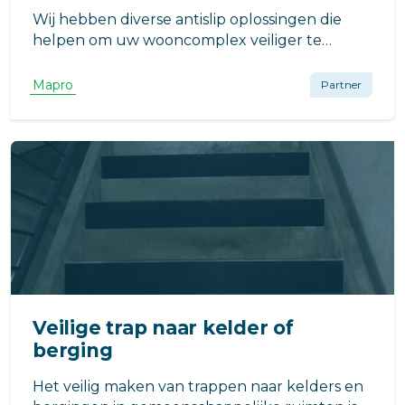
Wij hebben diverse antislip oplossingen die
helpen om uw wooncomplex veiliger te
maken. Denk hierbij aan antislip matten,
vlonderstrips, antislip tape en trapneuzen.
Mapro
Partner
Veilige trap naar kelder of
berging
Het veilig maken van trappen naar kelders en