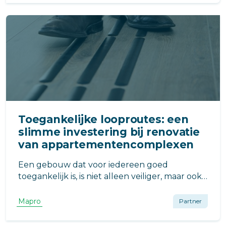
afwerking van vloeren en wanden.
Toegankelijke looproutes: een
slimme investering bij renovatie
van appartementencomplexen
Een gebouw dat voor iedereen goed
toegankelijk is, is niet alleen veiliger, maar ook
toekomstbestendiger. In dit artikel leest u hoe
slimme routegeleiding daaraan bijdraagt.
Mapro
Partner