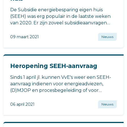
De Subsidie energiebesparing eigen huis
(SEEH) was erg populair in de laatste weken
van 2020. Er zijn zoveel subsidieaanvragen
voor de SEEH ingediend, dat het
subsidieplafond van 84 miljoen euro
09 maart 2021
Nieuws
ruimschoots is overschreden.
Heropening SEEH-aanvraag
Sinds 1 april jl. kunnen VvE's weer een SEEH-
aanvraag indienen voor energieadviezen,
(D)MJOP en procesbegeleiding of voor
energiebesparende maatregelen aan hun
gebouw.
06 april 2021
Nieuws