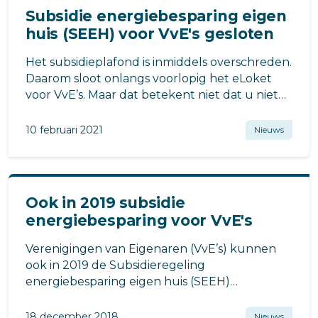
Subsidie energiebesparing eigen
huis (SEEH) voor VvE's gesloten
Het subsidieplafond is inmiddels overschreden.
Daarom sloot onlangs voorlopig het eLoket
voor VvE’s. Maar dat betekent niet dat u niet
door kunt gaan met uw
verduurzamingsproces!
10 februari 2021
Nieuws
Ook in 2019 subsidie
energiebesparing voor VvE's
Verenigingen van Eigenaren (VvE’s) kunnen
ook in 2019 de Subsidieregeling
energiebesparing eigen huis (SEEH)
aanvragen.
18 december 2018
Nieuws