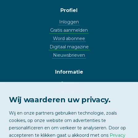
Profiel
Inloggen
Gratis aanmelden
Word abonnee
Digitaal magazine
Nieuwsbrieven
Informatie
Contact
Adverteren
Wij waarderen uw privacy.
Copyright
Vrijwaring
Wij en onze partners gebruiken technologie, zoals
Privacy
cookies, op onze website om advertenties te
personalificeren en om verkeer te analyseren. Door op
accepteren te klikken gaat u akkoord met ons
Privacy
APPARTEMENT