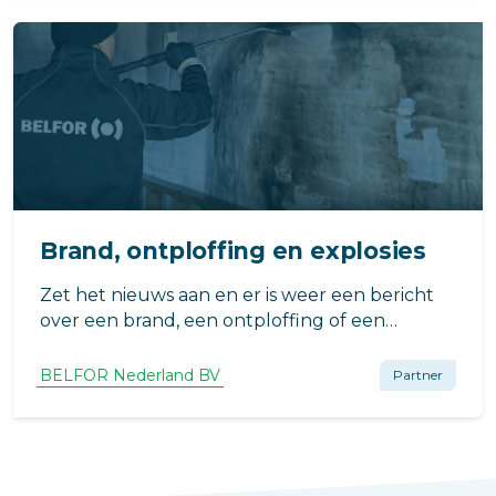
giftige stoffen.
Brand, ontploffing en explosies
Zet het nieuws aan en er is weer een bericht
over een brand, een ontploffing of een
explosie. Incidenten welke allemaal
aanzienlijke schade aanrichtingen.
BELFOR Nederland BV
Partner