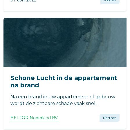
Schone Lucht in de appartement
na brand
Na een brand in uw appartement of gebouw
wordt de zichtbare schade vaak snel
aangepakt. Maar wat gebeurt er met de
luchtkanalen? Deze verborgen delen van het
BELFOR Nederland BV
Partner
gebouw kunnen vol zitten met rook, roet en