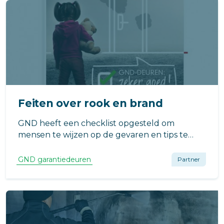
Feiten over rook en brand
GND heeft een checklist opgesteld om
mensen te wijzen op de gevaren en tips te
geven om de gevolgen van brand en rook
tegen te gaan.
GND garantiedeuren
Partner