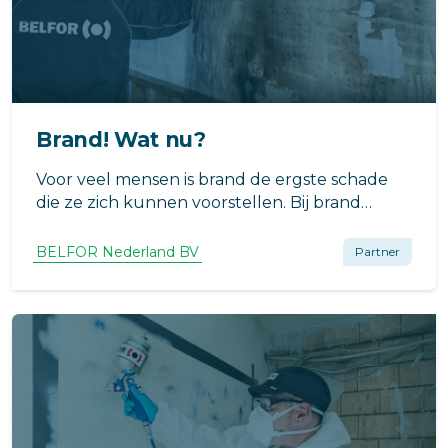
Brand! Wat nu?
Voor veel mensen is brand de ergste schade
die ze zich kunnen voorstellen. Bij brand
wordt er vaak gedacht aan vuur, rook en
vlammen waarbij zaken volledig verloren
BELFOR Nederland BV
Partner
gaan. Maar gelukkig kan er na brand vaak nog
veel hersteld worden.