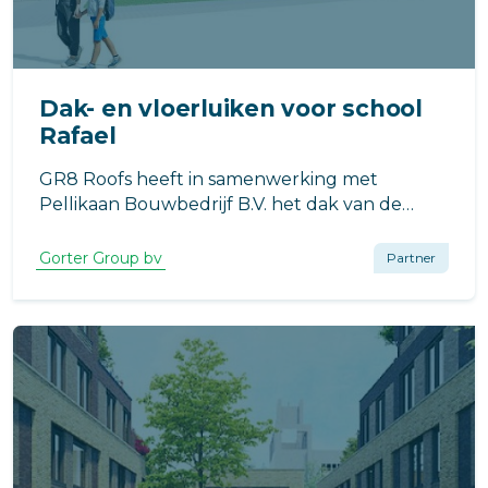
Dak- en vloerluiken voor school
Rafael
GR8 Roofs heeft in samenwerking met
Pellikaan Bouwbedrijf B.V. het dak van de
nieuwbouw van Rafael in Utrecht, school voor
speciaal onderwijs aan zeer moeilijk lerende
Gorter Group bv
Partner
kinderen, gerealiseerd.