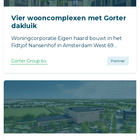
Vier wooncomplexen met Gorter
dakluik
Woningcorporatie Eigen haard bouwt in het
Fidtjof Nansenhof in Amsterdam West 69
energiezuinige woningen in vier
bouwblokken. Elk blok krijgt voor een veilige
Gorter Group bv
Partner
toegang tot het dak een energiezuinig
dakluik van Gorter.