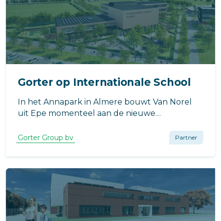
Gorter op Internationale School
In het Annapark in Almere bouwt Van Norel
uit Epe momenteel aan de nieuwe
Internationale School. Binnenkort wordt er op
deze campus lesgegeven aan leerlingen van
Gorter Group bv
Partner
vier tot achttien jaar.