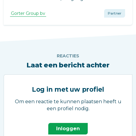
installaties op scholen, maar ook ventilatie en
naar wens lichtinval (met een glazen dakluik).
Gorter Group bv
Partner
REACTIES
Laat een bericht achter
Log in met uw profiel
Om een reactie te kunnen plaatsen heeft u
een profiel nodig.
Inloggen