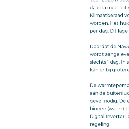
daarna moet dit 
Klimaatberaad vo
worden. Het huidi
per dag. Dit lag
Doordat de Nav5A
wordt aangelever
slechts 1 dag. In
kan er bij grote
De warmtepomp v
aan de buitenluc
gevel nodig. De
binnen (water). 
Digital Inverter
regeling.