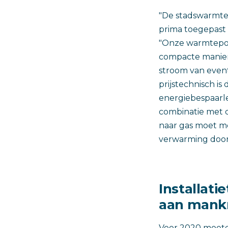
"De stadswarmtep
prima toegepast 
"Onze warmtepom
compacte manier
stroom van even
prijstechnisch 
energiebespaarle
combinatie met 
naar gas moet me
verwarming doo
Installati
aan mank
Voor 2020 moeten