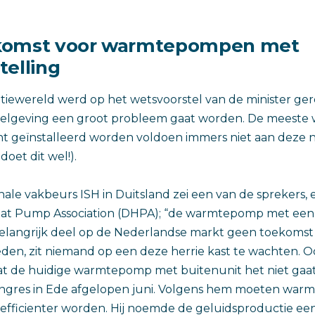
komst voor warmtepompen met
telling
latiewereld werd op het wetsvoorstel van de minister ge
gelgeving een groot probleem gaat worden. De meest
nt geïnstalleerd worden voldoen immers niet aan deze 
doet dit wel!).
nale vakbeurs ISH in Duitsland zei een van de sprekers, 
at Pump Association (DHPA); “de warmtepomp met een
elangrijk deel op de Nederlandse markt geen toekomst h
en, zit niemand op een deze herrie kast te wachten. O
t de huidige warmtepomp met buitenunit het niet gaat
 congres in Ede afgelopen juni. Volgens hem moeten w
en efficienter worden. Hij noemde de geluidsproductie ee