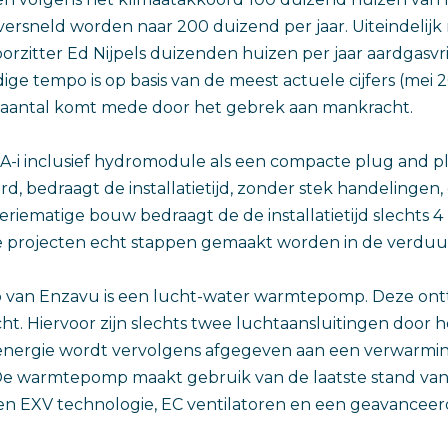
versneld worden naar 200 duizend per jaar. Uiteindelij
orzitter Ed Nijpels duizenden huizen per jaar aardgasvr
ge tempo is op basis van de meest actuele cijfers (mei 2
e aantal komt mede door het gebrek aan mankracht.
-i inclusief hydromodule als een compacte plug and pla
d, bedraagt de installatietijd, zonder stek handelingen
 seriematige bouw bedraagt de de installatietijd slechts 4
re projecten echt stappen gemaakt worden in de verdu
an Enzavu is een lucht-water warmtepomp. Deze onttr
ht. Hiervoor zijn slechts twee luchtaansluitingen door h
 energie wordt vervolgens afgegeven aan een verwarmi
De warmtepomp maakt gebruik van de laatste stand van
- en EXV technologie, EC ventilatoren en een geavanceerd