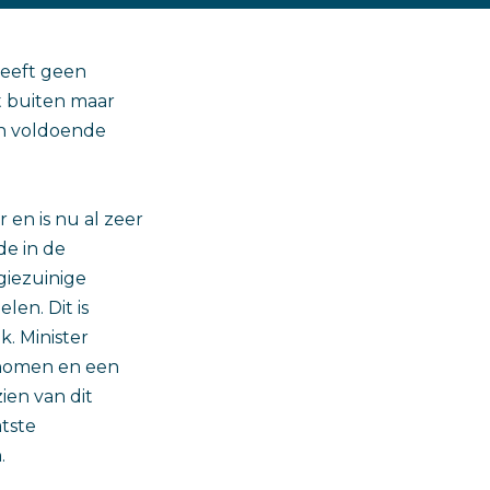
heeft geen
t buiten maar
an voldoende
 en is nu al zeer
de in de
giezuinige
len. Dit is
k. Minister
enomen en een
ien van dit
tste
.