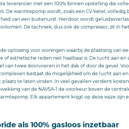
ste leverancier met een 100% binnen opstelling die volle
t. De warmtepomp wordt, zoals een CV ketel, volledig
eid van een buitenunit. Hierdoor wordt geluidsoverlast
komen. De techniek, dus ook de compressor, zit in he
s de oplossing voor woningen waarbij de plaatsing van e
 of esthetische reden niet haalbaar is. De lucht aan en 
el van twee doorvoeren in het dak of door de gevel. Voo
omplexen bestaat de mogelijkheid om de lucht aan en 
 plaats te laten vinden. In veel gevallen verdient koste
opwekking van de NAV5A-1 de voorkeur boven de centra
armtepomp. Elk appartement krijgt op deze wijze zijn eig
ride als 100% gasloos inzetbaar