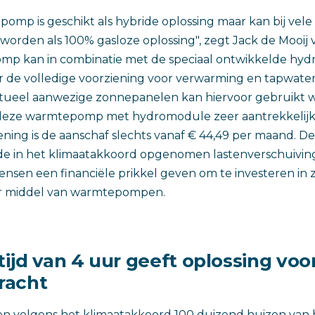
omp is geschikt als hybride oplossing maar kan bij vel
worden als 100% gasloze oplossing", zegt Jack de Mooij
p kan in combinatie met de speciaal ontwikkelde hy
 de volledige voorziening voor verwarming en tapwate
tueel aanwezige zonnepanelen kan hiervoor gebruikt 
is deze warmtepomp met hydromodule zeer aantrekkelijk
ning is de aanschaf slechts vanaf € 44,49 per maand. De
de in het klimaatakkoord opgenomen lastenverschuivin
nsen een financiële prikkel geven om te investeren in 
r middel van warmtepompen.
etijd van 4 uur geeft oplossing vo
racht
 volgens het klimaatakkoord 100 duizend huizen van h