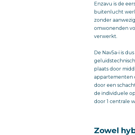
Enzavu is de eer
buitenlucht werk
zonder aanwezigh
omwonenden voor
verwerkt.
De Nav5a-i is du
geluidstechnische
plaats door midd
appartementen c
door een schacht
de individuele 
door 1 centrale w
Zowel hyb