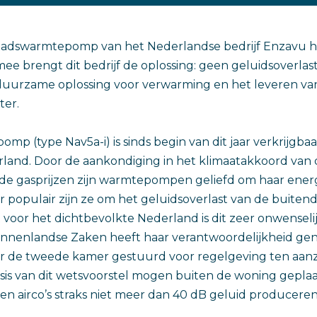
stadswarmtepomp van het Nederlandse bedrijf Enzavu 
mee brengt dit bedrijf de oplossing: geen geluidsoverlas
 duurzame oplossing voor verwarming en het leveren v
er.
p (type Nav5a-i) is sinds begin van dit jaar verkrijgbaar
rland. Door de aankondiging in het klimaatakkoord van 
de gasprijzen zijn warmtepompen geliefd om haar ener
r populair zijn ze om het geluidsoverlast van de buitende
t voor het dichtbevolkte Nederland is dit zeer onwenselij
innenlandse Zaken heeft haar verantwoordelijkheid g
r de tweede kamer gestuurd voor regelgeving ten aanz
is van dit wetsvoorstel mogen buiten de woning geplaa
 airco’s straks niet meer dan 40 dB geluid produceren