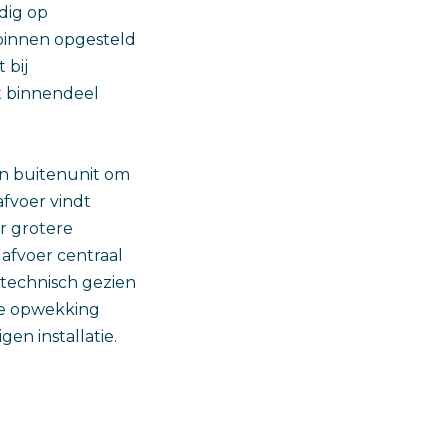
dig op
 binnen opgesteld
 bij
t binnendeel
en buitenunit om
afvoer vindt
r grotere
afvoer centraal
ntechnisch gezien
le opwekking
en installatie.