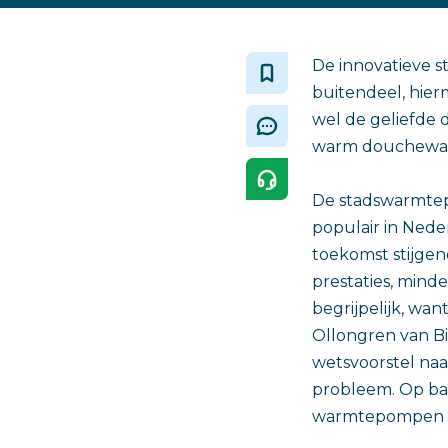
De innovatieve 
buitendeel, hier
wel de geliefde
warm douchewat
De stadswarmtepom
populair in Nede
toekomst stijgen
prestaties, minde
begrijpelijk, wan
Ollongren van B
wetsvoorstel naa
probleem. Op bas
warmtepompen en