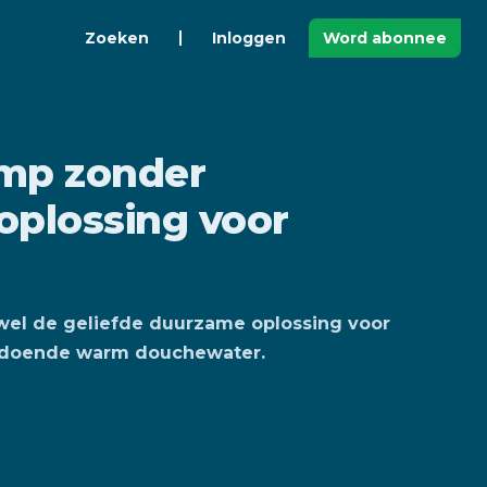
Zoeken
Inloggen
Word abonnee
mp zonder
 oplossing voor
wel de geliefde duurzame oplossing voor
oldoende warm douchewater.