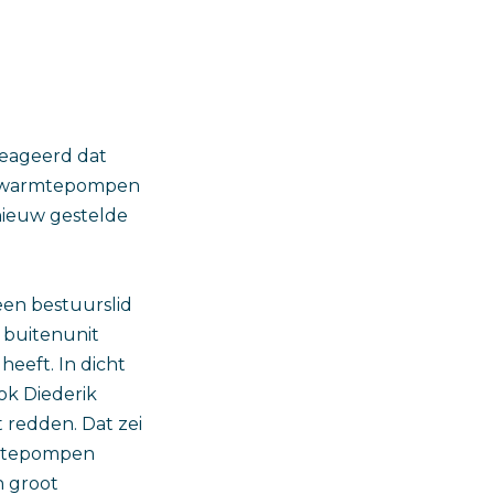
reageerd dat
e warmtepompen
nieuw gestelde
een bestuurslid
 buitenunit
eeft. In dicht
ok Diederik
 redden. Dat zei
armtepompen
n groot