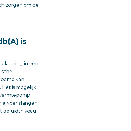
ich zorgen om de
b(A) is
 plaatsing in een
nische
tepomp van
. Het is mogelijk
e warmtepomp
n afvoer slangen
t geluidsniveau