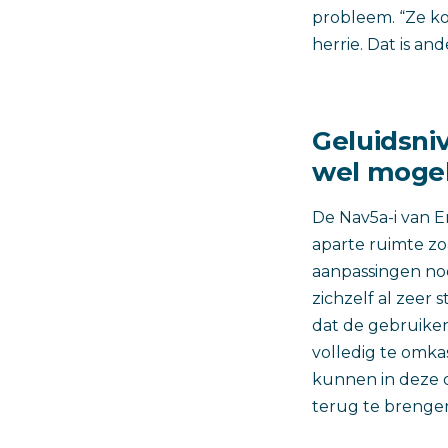
probleem. “Ze ko
herrie. Dat is an
Geluidsniv
wel mogel
De Nav5a-i van E
aparte ruimte zo
aanpassingen no
zichzelf al zeer s
dat de gebruike
volledig te omka
kunnen in deze o
terug te brengen