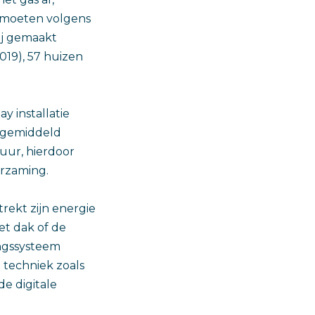
k moeten volgens
ij gemaakt
019), 57 huizen
y installatie
, gemiddeld
 uur, hierdoor
urzaming.
ekt zijn energie
et dak of de
ngssysteem
 techniek zoals
e digitale