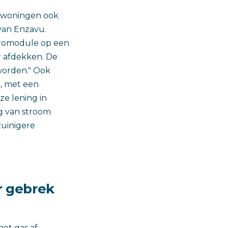
e woningen ook
 van Enzavu.
dromodule op een
r afdekken. De
worden." Ook
, met een
ze lening in
g van stroom
zuinigere
or gebrek
et gas af,