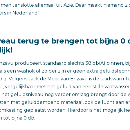
men tenslotte allemaal uit Azië. Daar maakt niemand z
ders in Nederland”
eau terug te brengen tot bijna 0 d
ijk!
nzavu produceert standaard slechts 38 db(A) binnen, bij
als een washok of zolder zijn er geen extra geluidstech
dig. Volgens Jack de Mooij van Enzavu is de stadswarm
til, vergelijkbaar met het geluid van een stille vaatwasser
r het geluidsniveau nog verder omlaag brengt door d
sten met geluiddempend materiaal, ook de lucht aan e
mkasting geplaatst worden. Hierdoor is het mogelijk he
 tot bijna 0 db.