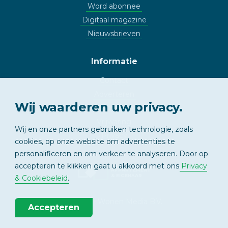
Word abonnee
Digitaal magazine
Nieuwsbrieven
Informatie
Contact
Adverteren
Wij waarderen uw privacy.
Copyright
Vrijwaring
Wij en onze partners gebruiken technologie, zoals
Privacy
cookies, op onze website om advertenties te
personalificeren en om verkeer te analyseren. Door op
accepteren te klikken gaat u akkoord met ons
Privacy
APPARTEMENT
& EIGENAAR
& Cookiebeleid
.
© 2026 - Wonen Media B.V.
Accepteren