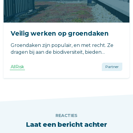
Veilig werken op groendaken
Groendaken zijn populair, en met recht. Ze
dragen bij aan de biodiversiteit, bieden
verkoeling bij hitte, en zorgen voor betere
woningisolatie. Maar groendaken hebben
AllRisk
Partner
onderhoud nodig, hoe doe je dat veilig?
REACTIES
Laat een bericht achter