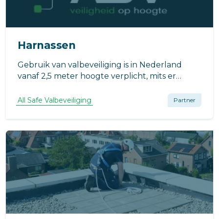
Harnassen
Gebruik van valbeveiliging is in Nederland
vanaf 2,5 meter hoogte verplicht, mits er
valgevaar is en geen andere (collectieve)
veiligheidsvoorzieningen getroffen kunnen
All Safe Valbeveiliging
Partner
worden.