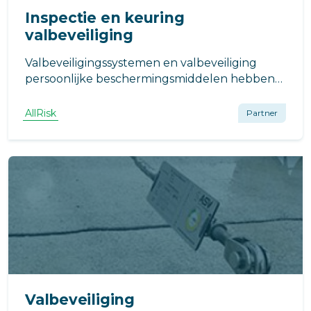
Inspectie en keuring
valbeveiliging
Valbeveiligingssystemen en valbeveiliging
persoonlijke beschermingsmiddelen hebben
periodieke keuring en inspectie nodig om de
betrouwbaarheid te garanderen. Wat moet de
AllRisk
Partner
VvE doen?
Valbeveiliging