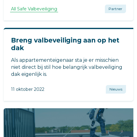
valbeveiligingssysteem. Iedere situatie stelt
andere eisen, daarom leveren wij uitsluitend
All Safe Valbeveiliging
Partner
maatwerk.
Breng valbeveiliging aan op het
dak
Als appartementeigenaar sta je er misschien
niet direct bij stil hoe belangrijk valbeveiliging
dak eigenlijk is.
11 oktober 2022
Nieuws