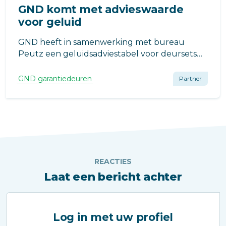
GND komt met advieswaarde
voor geluid
GND heeft in samenwerking met bureau
Peutz een geluidsadviestabel voor deursets
opgesteld. Uit onderzoek blijkt namelijk dat
meer dan 20% van de Nederlanders langdurig
GND garantiedeuren
Partner
geluidhinder ervaart.
REACTIES
Laat een bericht achter
Log in met uw profiel