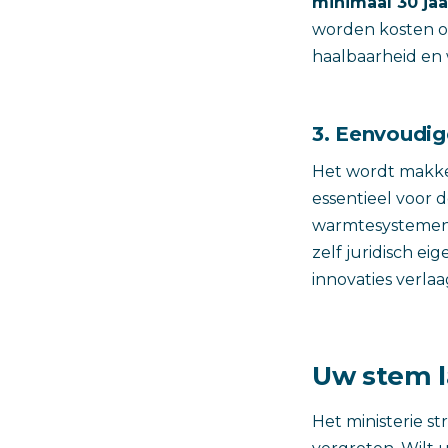
minimaal 30 jaa
worden kosten op
haalbaarheid en 
3. Eenvoudig
Het wordt makkel
essentieel voor d
warmtesystemen v
zelf juridisch ei
innovaties verlaa
Uw stem l
Het ministerie s