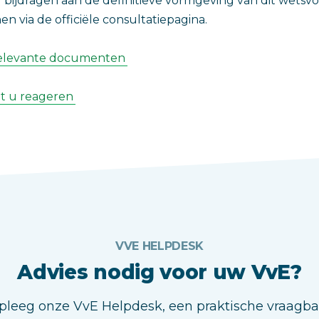
u bijdragen aan de definitieve vormgeving van dit wetsv
en via de officiële consultatiepagina.
 relevante documenten
nt u reageren
VVE HELPDESK
Advies nodig voor uw VvE?
leeg onze VvE Helpdesk, een praktische vraagb