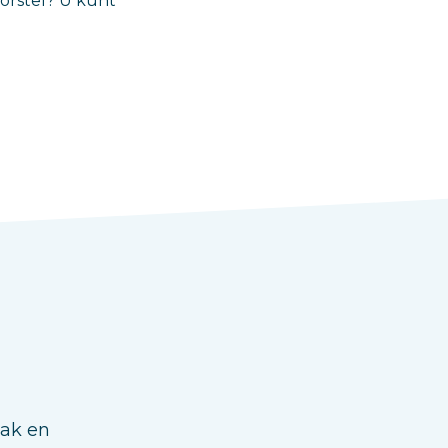
oorstel? U kunt
aak en