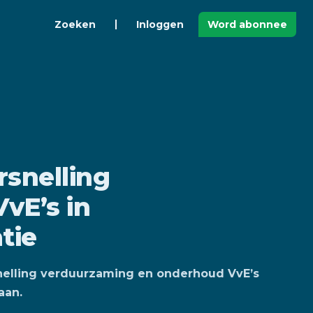
Zoeken
Inloggen
Word abonnee
rsnelling
vE’s in
tie
ersnelling verduurzaming en onderhoud VvE’s
aan.