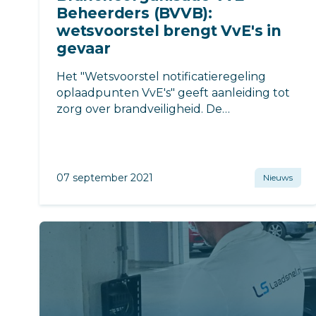
Beheerders (BVVB):
wetsvoorstel brengt VvE's in
gevaar
Het "Wetsvoorstel notificatieregeling
oplaadpunten VvE's" geeft aanleiding tot
zorg over brandveiligheid. De
Brancheorganisatie VvE Beheerders
(BVVB) wijst het ministerie op de
onverantwoorde versnelling van
oplaadpunten bij VvE's.
07 september 2021
Nieuws