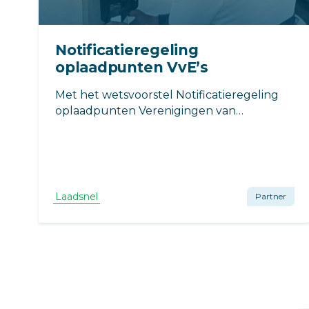
Notificatieregeling
oplaadpunten VvE’s
Met het wetsvoorstel Notificatieregeling
oplaadpunten Verenigingen van
Eigenaren wordt het plaatsen van een
laadpaal voor elektrische auto’s bij je
appartement een stuk eenvoudiger.
Laadsnel
Partner