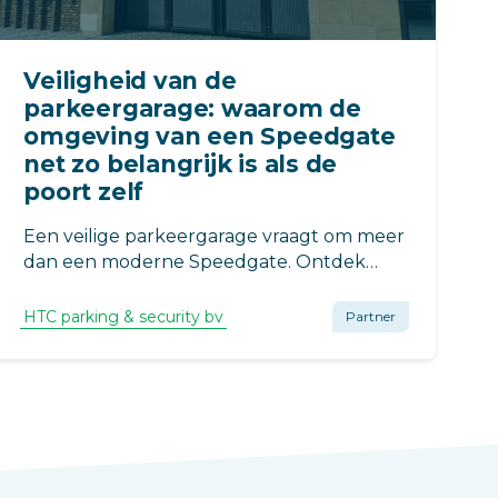
Veiligheid van de
parkeergarage: waarom de
omgeving van een Speedgate
net zo belangrijk is als de
poort zelf
Een veilige parkeergarage vraagt om meer
dan een moderne Speedgate. Ontdek
waarom ook de inrichting rondom de
toegangspoort essentieel is voor een
HTC parking & security bv
Partner
veilige VvE.