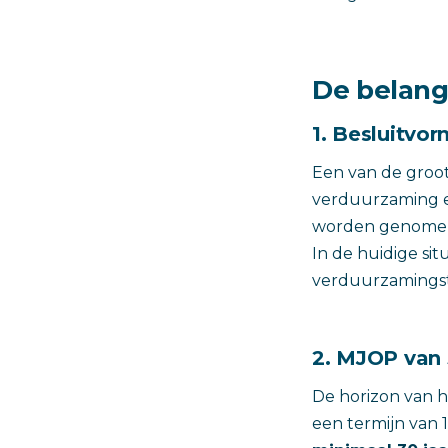
De belangr
1. Besluitvo
Een van de groot
verduurzaming en
worden genome
In de huidige sit
verduurzamingst
2. MJOP van 
De horizon van 
een termijn van 1