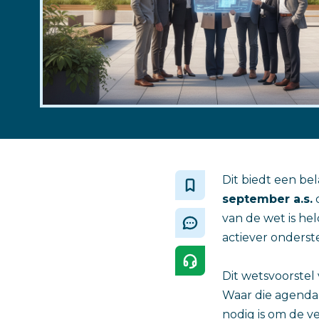
Dit biedt een be
september a.s.
d
van de wet is h
actiever onders
Dit wetsvoorstel
Waar die agenda 
nodig is om de v