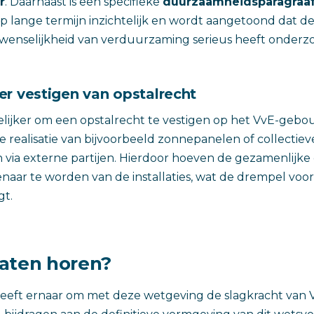
r
. Daarnaast is een specifieke
duurzaamheidsparagraa
 lange termijn inzichtelijk en wordt aangetoond dat d
wenselijkheid van verduurzaming serieus heeft onderzo
er vestigen van opstalrecht
ijker om een opstalrecht te vestigen op het VvE-gebouw
e realisatie van bijvoorbeeld zonnepanelen of collectiev
ia externe partijen. Hierdoor hoeven de gezamenlijke 
genaar te worden van de installaties, wat de drempel voo
gt.
aten horen?
treeft ernaar om met deze wetgeving de slagkracht van V