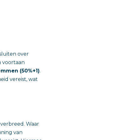
sluiten over
n voortaan
temmen (50%+1)
.
eid vereist, wat
 verbreed. Waar
nning van