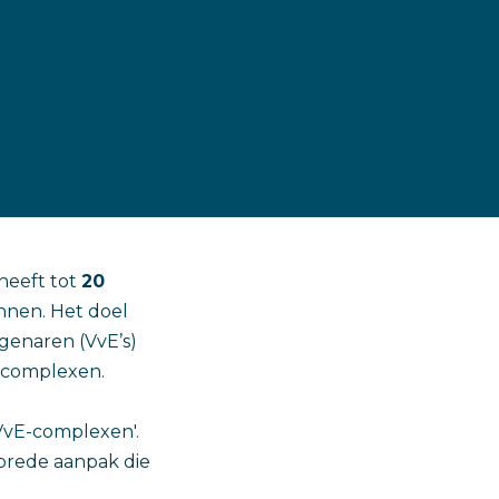
heeft tot
20
nnen. Het doel
genaren (VvE’s)
 complexen.
 VvE-complexen'.
 brede aanpak die