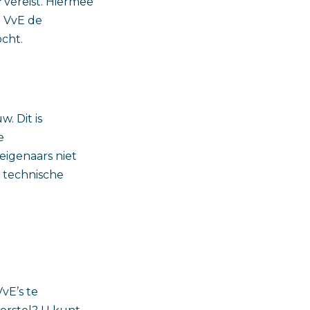
f
vereist. Hiermee
e VvE de
cht.
. Dit is
e
eigenaars niet
r technische
vE’s te