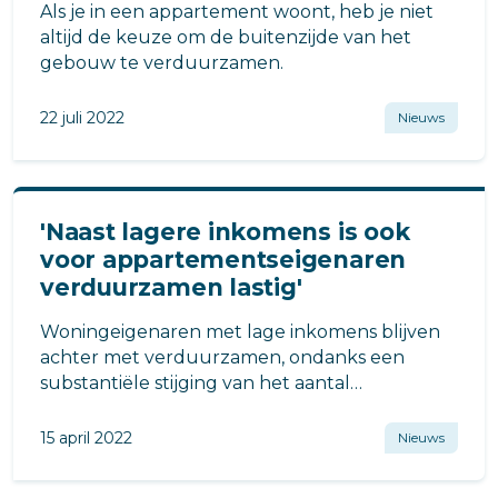
Als je in een appartement woont, heb je niet
altijd de keuze om de buitenzijde van het
gebouw te verduurzamen.
22 juli 2022
Nieuws
'Naast lagere inkomens is ook
voor appartementseigenaren
verduurzamen lastig'
Woningeigenaren met lage inkomens blijven
achter met verduurzamen, ondanks een
substantiële stijging van het aantal
hypotheken met NHG waarin
verduurzamingsmaatregelen zijn
15 april 2022
Nieuws
meegefinancierd de afgelopen drie jaar.