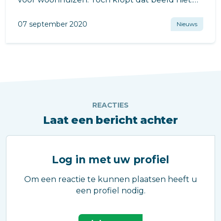
ook voor appartementen blijkt het belangrijk
om te verduurzamen.
07 september 2020
Nieuws
REACTIES
Laat een bericht achter
Log in met uw profiel
Om een reactie te kunnen plaatsen heeft u
een profiel nodig.