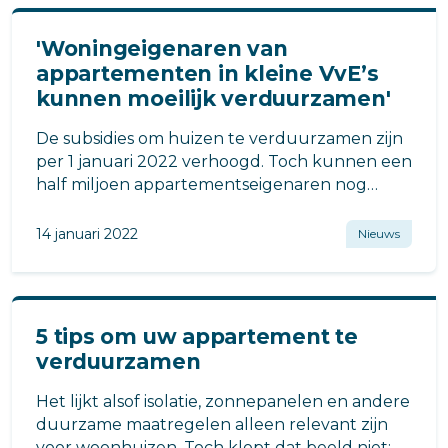
'Woningeigenaren van
appartementen in kleine VvE’s
kunnen moeilijk verduurzamen'
De subsidies om huizen te verduurzamen zijn
per 1 januari 2022 verhoogd. Toch kunnen een
half miljoen appartementseigenaren nog
onvoldoende stappen maken naar een groen
energielabel.
14 januari 2022
Nieuws
5 tips om uw appartement te
verduurzamen
Het lijkt alsof isolatie, zonnepanelen en andere
duurzame maatregelen alleen relevant zijn
voor woonhuizen. Toch klopt dat beeld niet: