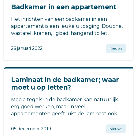
Badkamer in een appartement
Het inrichten van een badkamer in een
appartement is een leuke uitdaging. Douche,
wastafel, kranen, ligbad, hangend toilet,
wastafel, badkamermeubel alles mag, ook in
de kleinste ruimtes.
26 januari 2022
Nieuws
Laminaat in de badkamer; waar
moet u op letten?
Mooie tegels in de badkamer kan natuurlijk
erg goed werken, maar in veel
appartementen geeft juist de laminaatlook
een fijne uitstraling en een gevoel van ruimte
en luxe.
05 december 2019
Nieuws