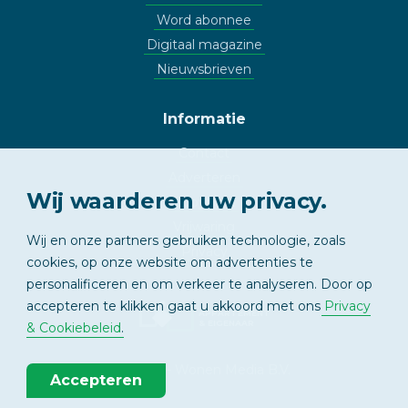
Word abonnee
Digitaal magazine
Nieuwsbrieven
Informatie
Contact
Adverteren
Wij waarderen uw privacy.
Copyright
Vrijwaring
Wij en onze partners gebruiken technologie, zoals
Privacy
cookies, op onze website om advertenties te
personalificeren en om verkeer te analyseren. Door op
accepteren te klikken gaat u akkoord met ons
Privacy
APPARTEMENT
& EIGENAAR
& Cookiebeleid
.
© 2026 - Wonen Media B.V.
Accepteren