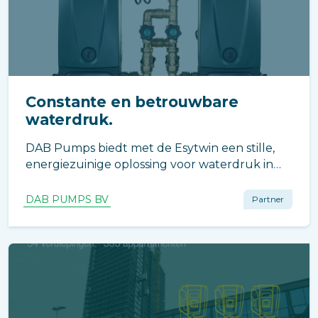
Constante en betrouwbare
waterdruk.
DAB Pumps biedt met de Esytwin een stille,
energiezuinige oplossing voor waterdruk in
appartementen. Ideaal voor VvE's dankzij
online monitoring en lage onderhoudskosten.
DAB PUMPS BV
Partner