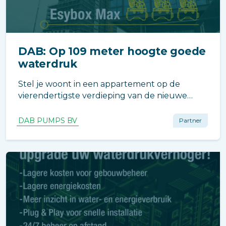
DAB: Op 109 meter hoogte goede
waterdruk
Stel je woont in een appartement op de
vierendertigste verdieping van de nieuwe
woontoren Lighthouse in Eindhoven. Dan wil
je toch dat er voldoende water uit de kranen
DAB PUMPS BV
Partner
en de douche komt. Gelukkig hoeven de
toekomstige bewoners zich...