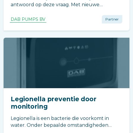
antwoord op deze vraag. Met nieuwe
energiezuinige pompen kunt u veel geld
besparen, deze zijn ook volgens de laatste
DAB PUMPS BV
Partner
legionella eisen opgebouwd en dus veiliger.
Ook het jaarlijks onderhoud is vaak
voordeliger.
Legionella preventie door
monitoring
Legionella is een bacterie die voorkomt in
water. Onder bepaalde omstandigheden
groeit de legionella bacterie exponentieel bij