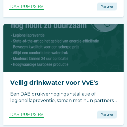
temperaturen tussen de 20 en 45 graden.
DAB PUMPS BV
Partner
Boven de 60 graden begint de legionella
bacterie af te sterven.
Veilig drinkwater voor VvE's
Een DAB drukverhogingsinstallatie of
legionellapreventie, samen met hun partners
kan DAB Pumps u volledig ontzorgen van A
tot Z.
DAB PUMPS BV
Partner