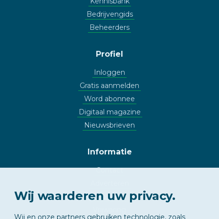
Kennisbank
Bedrijvengids
Beheerders
Profiel
Inloggen
Gratis aanmelden
Word abonnee
Digitaal magazine
Nieuwsbrieven
Informatie
Contact
Adverteren
Wij waarderen uw privacy.
Copyright
Vrijwaring
Wij en onze partners gebruiken technologie, zoals