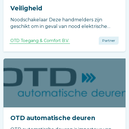
Veiligheid
Noodschakelaar Deze handmelders zijn
geschikt om in geval van nood elektrische
vergrendelingen of andere apparaten te
ontgrendelen.
OTD Toegang & Comfort B.V.
Partner
OTD automatische deuren