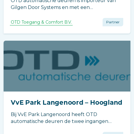
OTD automatische deuren is importeur van
Gilgen Door Systems en met een
dealernetwerk bedienen wij de Nederlandse
markt.
OTD Toegang & Comfort B.V.
Partner
VvE Park Langenoord – Hoogland
Bij VvE Park Langenoord heeft OTD
automatische deuren de twee ingangen
voorzien van deurautomaten.