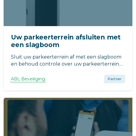
Uw parkeerterrein afsluiten met
een slagboom
Sluit uw parkeerterrein af met een slagboom
en behoud controle over uw parkeerterrein.
Geef alleen bewoners en gasten toegang via
kentekenherkenning, afstandsbediening of
ABL Beveiliging
Partner
een van de andere opties. Stel via onze
configurator eenvoudig uw slagboom samen.