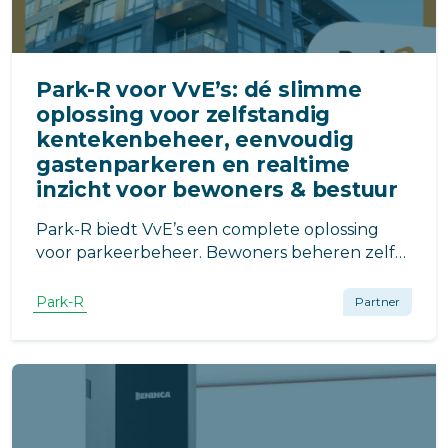
Park-R voor VvE’s: dé slimme
oplossing voor zelfstandig
kentekenbeheer, eenvoudig
gastenparkeren en realtime
inzicht voor bewoners & bestuur
Park-R biedt VvE’s een complete oplossing
voor parkeerbeheer. Bewoners beheren zelf
hun kentekens en gasten, beheerders
houden realtime overzicht. Minder
Park-R
Partner
administratie, meer gemak en controle.