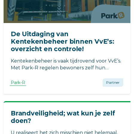
De Uitdaging van
Kentekenbeheer binnen VvE’s:
overzicht en controle!
Kentekenbeheer is vaak tijdrovend voor VvE’s.
Met Park-R regelen bewoners zelf hun
voertuigen, terwijl beheerders realtime
overzicht en controle houden. Efficiënt, eerlijk
Park-R
Partner
en toekomstbestendig parkeerbeheer.
Brandveiligheid; wat kun je zelf
doen?
U realiseert het zich misschien niet helemaal,