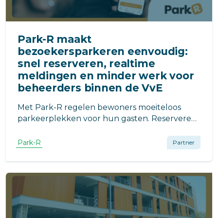
Park-R maakt
bezoekersparkeren eenvoudig:
snel reserveren, realtime
meldingen en minder werk voor
beheerders binnen de VvE
Met Park-R regelen bewoners moeiteloos
parkeerplekken voor hun gasten. Reserveren,
wijzigen of annuleren gaat in seconden.
Minder werk voor beheerders, meer gemak en
Park-R
Partner
overzicht voor iedereen in de VvE.