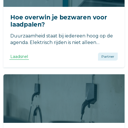
Hoe overwin je bezwaren voor
laadpalen?
Duurzaamheid staat bij iedereen hoog op de
agenda. Elektrisch rijden is niet alleen
goedkoop, maar ook een verantwoorde keuze
voor onze planeet. Maar hoe zit het als de
Laadsnel
Partner
Vereniging van Eigenaren op de rem trapt bij
het plaatsen van laadpalen?