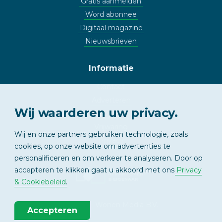
Gratis aanmelden
Word abonnee
Digitaal magazine
Nieuwsbrieven
Informatie
Contact
Adverteren
Wij waarderen uw privacy.
Copyright
Vrijwaring
Wij en onze partners gebruiken technologie, zoals
Privacy
cookies, op onze website om advertenties te
personalificeren en om verkeer te analyseren. Door op
accepteren te klikken gaat u akkoord met ons
Privacy
APPARTEMENT
& EIGENAAR
& Cookiebeleid
.
© 2026 - Wonen Media B.V.
Accepteren