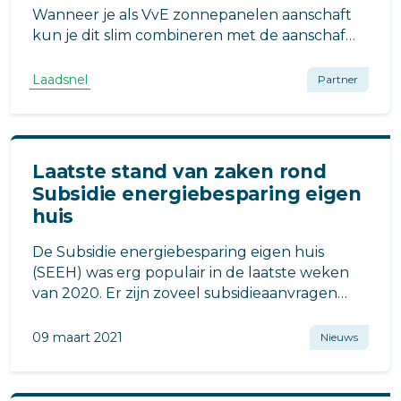
Wanneer je als VvE zonnepanelen aanschaft
kun je dit slim combineren met de aanschaf
van laadpalen. Hierdoor gebruik je de
opgewekte energie veel efficiënter, bespaar je
Laadsnel
Partner
flink op de energiekosten en ben je klaar voor
de toekomst. We leggen het uit.
Laatste stand van zaken rond
Subsidie energiebesparing eigen
huis
De Subsidie energiebesparing eigen huis
(SEEH) was erg populair in de laatste weken
van 2020. Er zijn zoveel subsidieaanvragen
voor de SEEH ingediend, dat het
subsidieplafond van 84 miljoen euro
09 maart 2021
Nieuws
ruimschoots is overschreden.