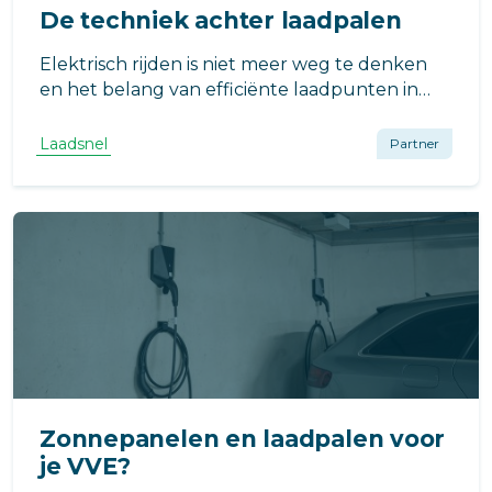
De techniek achter laadpalen
Elektrisch rijden is niet meer weg te denken
en het belang van efficiënte laadpunten in
parkeergarages wordt steeds groter. Deze
laadpunten moeten niet alleen
Laadsnel
Partner
gebruiksvriendelijk zijn, maar ook veilig,
kostenefficiënt, toekomstgericht en het liefst
ook op
Zonnepanelen en laadpalen voor
je VVE?