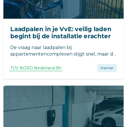
Laadpalen in je VvE: veilig laden
begint bij de installatie erachter
De vraag naar laadpalen bij
appartementencomplexen stijgt snel, maar de
installatie ervan is complexer dan het lijkt. Het
gaat namelijk niet alleen om de laadpaal zelf,
TÜV NORD Nederland BV
Partner
maar om de gehele elektrische installatie die
erachter ligt.