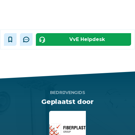
VvE Helpdesk
BEDRIJVENGIDS
Geplaatst door