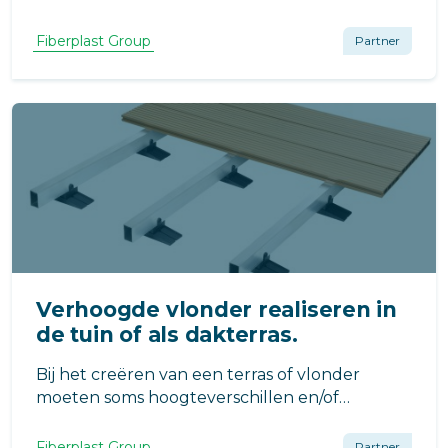
niet verkleuren en verkrijgbaar zijn in een
hoge brandklasse. Behoeven weinig
Fiberplast Group
Partner
onderhoud en zijn na hun levensduur
volledig recyclebaar.
Verhoogde vlonder realiseren in
de tuin of als dakterras.
Bij het creëren van een terras of vlonder
moeten soms hoogteverschillen en/of
obstakels weg gewerkt worden. Wij hebben
diverse slimme oplossingen in het assortiment
Fiberplast Group
Partner