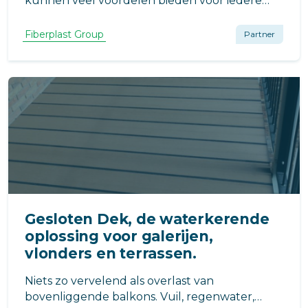
kunnen veel voordelen bieden voor iedere
galerij, balkon, vlonder of terras. De planken
zijn bijzonder kleurvast.
Fiberplast Group
Partner
Gesloten Dek, de waterkerende
oplossing voor galerijen,
vlonders en terrassen.
Niets zo vervelend als overlast van
bovenliggende balkons. Vuil, regenwater,