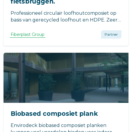
fietsbruggen.
Professioneel circulair loofhoutcomposiet op
basis van gerecycled loofhout en HDPE. Zeer
bestendig tegen weersinvloeden en verkleurt
bijna niet. Remontabel en na de lange
Fiberplast Group
Partner
levensduur volledig recyclebaar.
Biobased composiet plank
Envirodeck biobased composiet planken