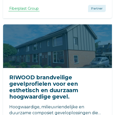
vallende kleine objecten of ongewenste
doorkijk zijn veel gehoorde klachten bij open
Fiberplast Group
Partner
vloeren op balkons en galerijen. De gesloten
dek oplossing van Fiberplast Group voorkomt
dit!
RIWOOD brandveilige
gevelprofielen voor een
esthetisch en duurzaam
hoogwaardige gevel.
Hoogwaardige, milieuvriendelijke en
duurzame composiet geveloplossingen die