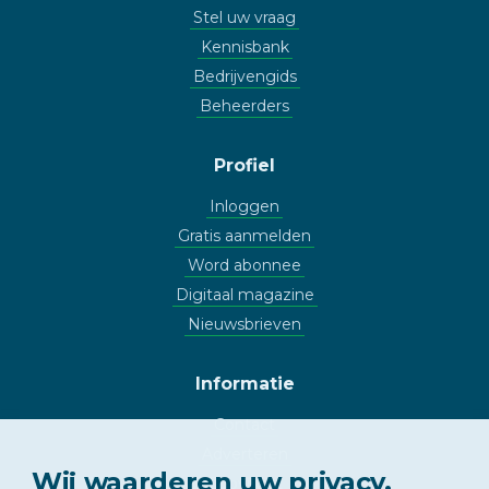
Stel uw vraag
Kennisbank
Bedrijvengids
Beheerders
Profiel
Inloggen
Gratis aanmelden
Word abonnee
Digitaal magazine
Nieuwsbrieven
Informatie
Contact
Adverteren
Wij waarderen uw privacy.
Copyright