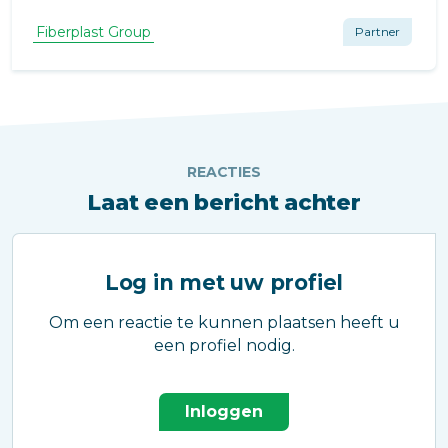
realiseren. Geen complexe poespas, direct in
gebruik te nemen en zeer bestendig tegen
Fiberplast Group
Partner
vocht of zware belastingen.
REACTIES
Laat een bericht achter
Log in met uw profiel
Om een reactie te kunnen plaatsen heeft u
een profiel nodig.
Inloggen