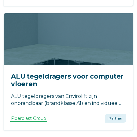
vloeren op balkons en galerijen. De gesloten
dek oplossing van Fiberplast Group voorkomt
dit!
ALU tegeldragers voor computer
vloeren
ALU tegeldragers van Envirolift zijn
onbrandbaar (brandklasse A1) en individueel
zeer zwaar belastbaar. Ideaal voor publiek
toegankelijke tegelterrassen op hoogte of
Fiberplast Group
Partner
zwaarbelaste computervloeren waar zeer
strenge eisen gelden.