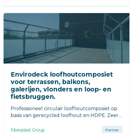
Envirodeck loofhoutcomposiet
voor terrassen, balkons,
galerijen, vlonders en loop- en
fietsbruggen.
Professioneel circulair loofhoutcomposiet op
basis van gerecycled loofhout en HDPE. Zeer
bestendig tegen weersinvloeden en verkleurt
bijna niet. Remontabel en na de lange
Fiberplast Group
Partner