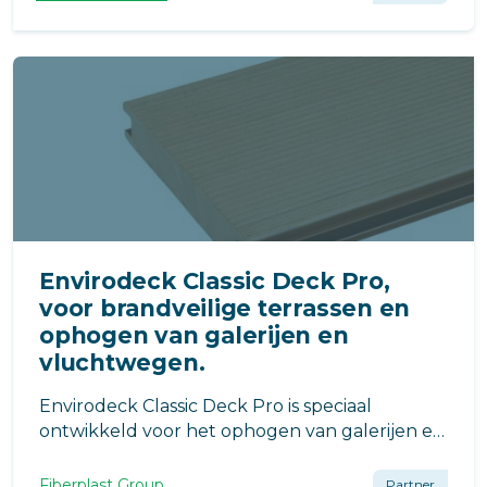
levensduur volledig recyclebaar.
Envirodeck Classic Deck Pro,
voor brandveilige terrassen en
ophogen van galerijen en
vluchtwegen.
Envirodeck Classic Deck Pro is speciaal
ontwikkeld voor het ophogen van galerijen en
vluchtwegen. Daarnaast is Envirodeck Classic
Pro perfect voor terrassen en balkons. Dankzij
Fiberplast Group
Partner