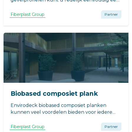
robuuste, onderhoudsarme en natuurlijk
ogende gevel realiseren die bijzonder lang
Fiberplast Group
Partner
mee gaat.
Biobased composiet plank
Envirodeck biobased composiet planken
kunnen veel voordelen bieden voor iedere
galerij, balkon, vlonder of terras. De planken
zijn bijzonder kleurvast.
Fiberplast Group
Partner