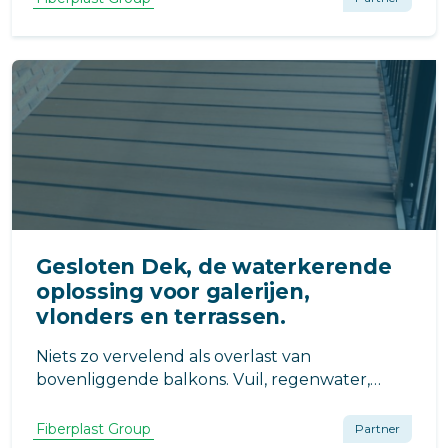
de hoge brandklasse is het geschikt voor
vluchtwegen op hoogte (Cfl-s1-d0).
Gesloten Dek, de waterkerende
oplossing voor galerijen,
vlonders en terrassen.
Niets zo vervelend als overlast van
bovenliggende balkons. Vuil, regenwater,
vallende kleine objecten of ongewenste
doorkijk zijn veel gehoorde klachten bij open
Fiberplast Group
Partner