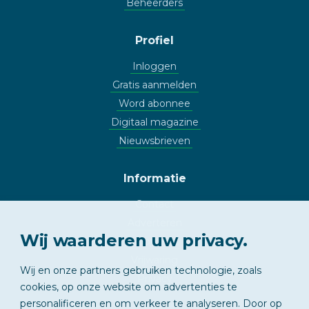
Beheerders
Profiel
Inloggen
Gratis aanmelden
Word abonnee
Digitaal magazine
Nieuwsbrieven
Informatie
Contact
Adverteren
Wij waarderen uw privacy.
Copyright
Vrijwaring
Wij en onze partners gebruiken technologie, zoals
Privacy
cookies, op onze website om advertenties te
personalificeren en om verkeer te analyseren. Door op