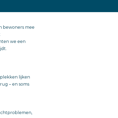
 en bewoners mee
t
chten we een
jdt.
plekken lijken
erug – en soms
vochtproblemen,