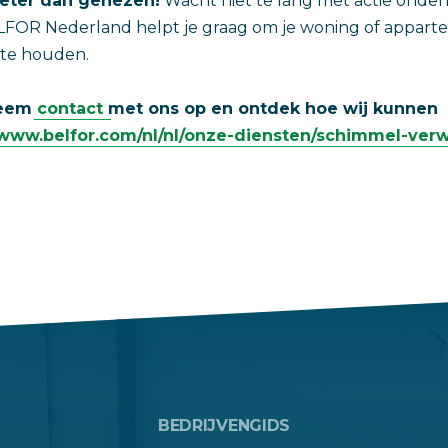
eter dan genezen!
Wacht niet te lang met actie onder
LFOR Nederland helpt je graag om je woning of appa
 te houden.
Neem
contact
met ons op en ontdek hoe wij kunnen
/www.belfor.com/nl/nl/onze-diensten/schimmel-verw
BEDRIJVENGIDS