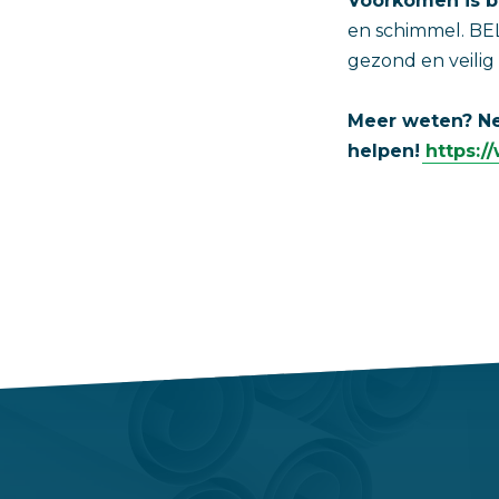
Voorkomen is b
en schimmel. BE
gezond en veilig
Meer weten? 
helpen!
https:/