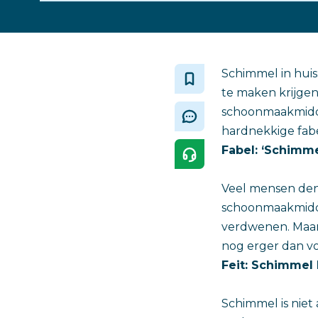
‎Schimmel in hu
te maken krijgen
schoonmaakmiddel
hardnekkige fabe
Fabel: ‘Schimm
Veel mensen den
schoonmaakmidde
verdwenen. Maar 
nog erger dan v
Feit: Schimmel
Schimmel is niet