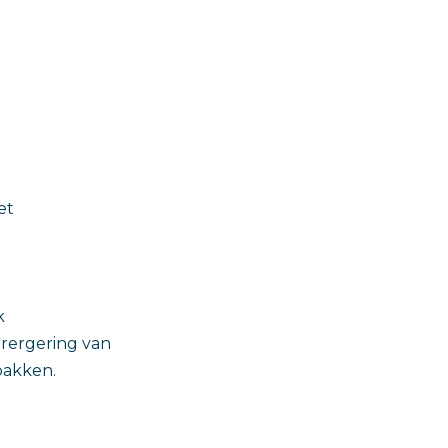
et
k
rergering van
pakken.