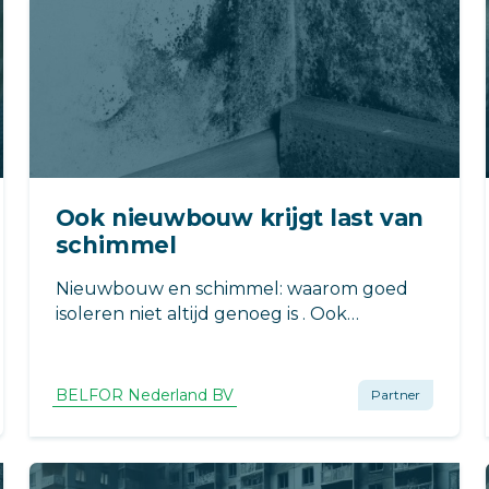
Ook nieuwbouw krijgt last van
schimmel
Nieuwbouw en schimmel: waarom goed
isoleren niet altijd genoeg is . Ook
nieuwbouwwoningen kunnen
schimmelproblemen krijgen. Wij leggen
uit hoe moderne isolatie, ventilatiegedrag
BELFOR Nederland BV
Partner
en koudebruggen daarbij een rol spelen
en wat u kunt doen om dit te voorkomen