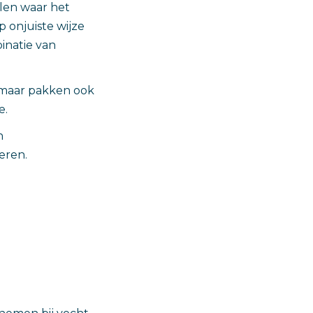
len waar het
 onjuiste wijze
inatie van
 maar pakken ook
e.
n
eren.