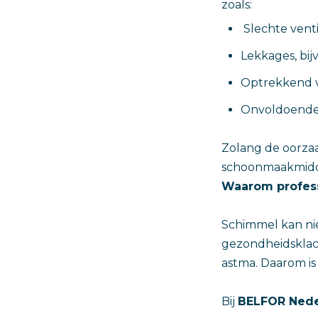
zoals:
Slechte venti
Lekkages, bij
Optrekkend v
Onvoldoende
Zolang de oorzaa
schoonmaakmidde
Waarom profess
Schimmel kan ni
gezondheidsklac
astma. Daarom is
Bij
BELFOR Nede