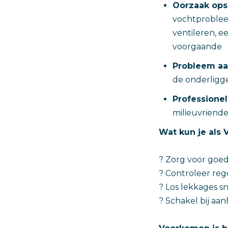
Oorzaak ops
vochtproblee
ventileren, e
voorgaande
Probleem a
de onderligge
Professionel
milieuvriende
Wat kun je als
? Zorg voor goede
? Controleer re
? Los lekkages 
? Schakel bij a