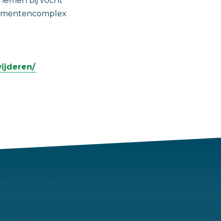
nemen bij vocht
rtementencomplex
ijderen/