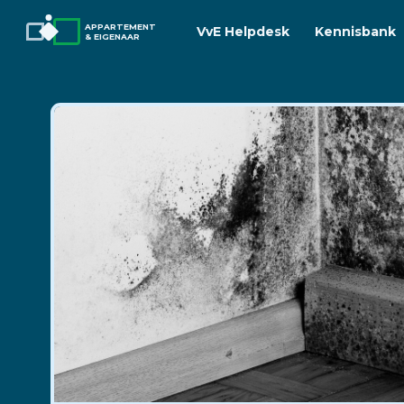
APPARTEMENT
VvE Helpdesk
Kennisbank
& EIGENAAR