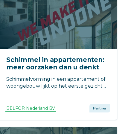
Schimmel in appartementen:
meer oorzaken dan u denkt
Schimmelvorming in een appartement of
woongebouw lijkt op het eerste gezicht
eenvoudig te verklaren. Vaak wordt er al
snel gewezen naar ventilatie “de bewoners
luchten niet goed genoeg”. Maar er kan
BELFOR Nederland BV
Partner
vaak veel meer aan de hand zijn.