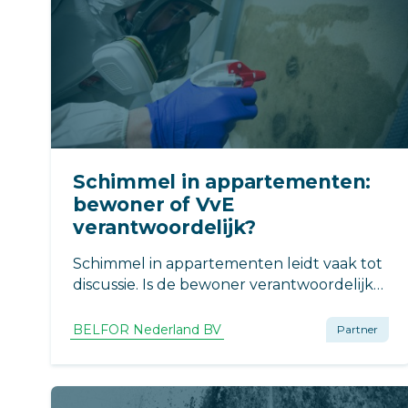
Schimmel in appartementen:
bewoner of VvE
verantwoordelijk?
Schimmel in appartementen leidt vaak tot
discussie. Is de bewoner verantwoordelijk
of de VvE? BELFOR Nederland legt uit hoe
onderzoek, metingen en rapportages
BELFOR Nederland BV
Partner
zorgen voor duidelijkheid.