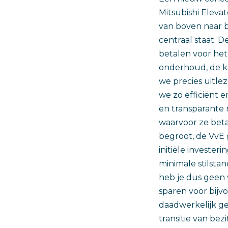
Mitsubishi Elevato
van boven naar 
centraal staat. 
betalen voor het 
onderhoud, de ke
we precies uitlez
we zo efficiënt 
en transparante
waarvoor ze betal
begroot, de VvE 
initiële invester
minimale stilsta
heb je dus geen 
sparen voor bijv
daadwerkelijk g
transitie van be