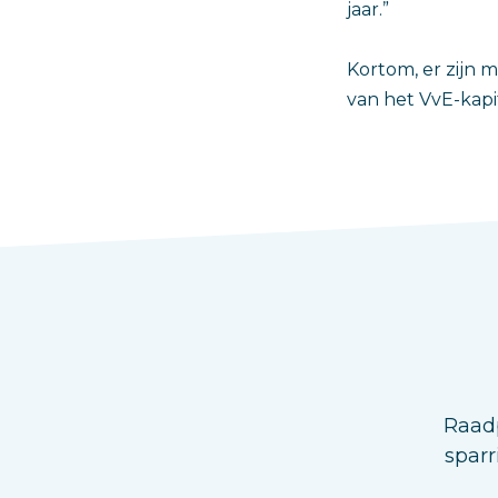
jaar.”
Kortom, er zijn 
van het VvE-kapi
Raadp
sparr