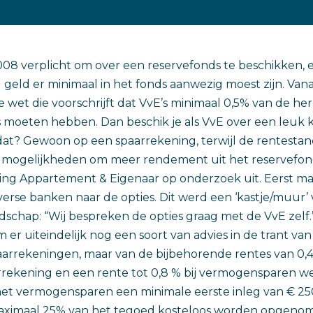
2008 verplicht om over een reservefonds te beschikken, e
 geld er minimaal in het fonds aanwezig moest zijn. Vanaf
 wet die voorschrijft dat VvE’s minimaal 0,5% van de h
 moeten hebben. Dan beschik je als VvE over een leuk k
dat? Gewoon op een spaarrekening, terwijl de rentestand
e mogelijkheden om meer rendement uit het reservefon
ing Appartement & Eigenaar op onderzoek uit. Eerst ma
verse banken naar de opties. Dit werd een ‘kastje/muur’ 
odschap: “Wij bespreken de opties graag met de VvE zelf.
er uiteindelijk nog een soort van advies in de trant van
aarrekeningen, maar van de bijbehorende rentes van 0,4 
rrekening en een rente tot 0,8 % bij vermogensparen werd
 het vermogensparen een minimale eerste inleg van € 250
 maximaal 25% van het tegoed kosteloos worden opgeno