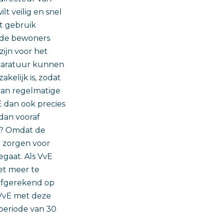
ilt veilig en snel
t gebruik
, de bewoners
zijn voor het
pparatuur kunnen
kelijk is, zodat
 van regelmatige
 dan ook precies
 dan vooraf
is? Omdat de
ij zorgen voor
egaat. Als VvE
et meer te
 afgerekend op
VvE met deze
 periode van 30