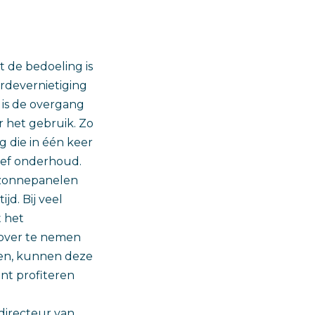
 de bedoeling is
rdevernietiging
 is de overgang
r het gebruik. Zo
g die in één keer
ief onderhoud.
 zonnepanelen
jd. Bij veel
t het
 over te nemen
len, kunnen deze
nt profiteren
 directeur van