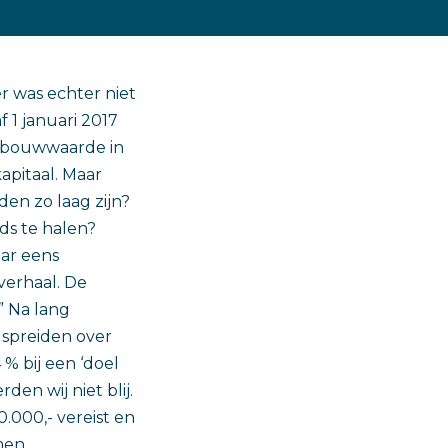
r was echter niet
 1 januari 2017
erbouwwaarde in
apitaal. Maar
en zo laag zijn?
ds te halen?
ar eens
verhaal. De
” Na lang
 spreiden over
% bij een ‘doel
en wij niet blij.
.000,- vereist en
men.