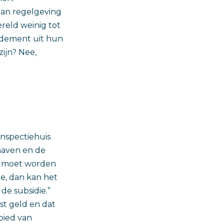
 van regelgeving
reld weinig tot
ndement uit hun
ijn? Nee,
Inspectiehuis
chaven en de
19 moet worden
ie, dan kan het
de subsidie.”
st geld en dat
ebied van