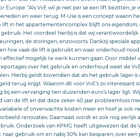
r Europe: “Als VvE wil je niet per se een lift bezitten, je w
beneden en weer terug. M-Use is een concept waarin he
De lift in het appartementencomplex blijft ons eigendom
gebruik. Het voordeel hierbij is dat wij verantwoordelijk 
uringen, de storingen, enzovoorts. Dankzij speciale a
en hoe vaak de lift is gebruikt en waar onderhoud noodza
en effectief mogelijk te werk kunnen gaan. Door middel
 reportages over het gebruik en onderhoud weet de VvE
en. Hierbij geldt bovendien dat als het gebruik lager is
geld terug krijgt. Waarom dit voor VvE’s zo interessant 
ing bij een vervanging tien duizenden euro’s lager ligt. W
nd van de lift en dat deze zeker 40 jaar probleemloos me
variabele of onverwachte kosten meer en hoef je ook ni
oorbeeld renovaties. Daarnaast wordt er ook nog eerlijk
ebruik. Onderzoek van KPMG heeft uitgewezen dat de 
zit naar gebruik om en nabij 30% kan besparen, over een