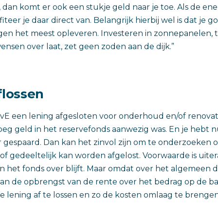
 dan komt er ook een stukje geld naar je toe. Als de en
iteer je daar direct van. Belangrijk hierbij wel is dat je g
gen het meest opleveren. Investeren in zonnepanelen, t
wensen over laat, zet geen zoden aan de dijk.”
flossen
s VvE een lening afgesloten voor onderhoud en/of renovat
noeg geld in het reservefonds aanwezig was. En je hebt 
ar gespaard. Dan kan het zinvol zijn om te onderzoeken o
of gedeeltelijk kan worden afgelost. Voorwaarde is uiter
n het fonds over blijft. Maar omdat over het algemeen 
 dan de opbrengst van de rente over het bedrag op de b
de lening af te lossen en zo de kosten omlaag te brengen