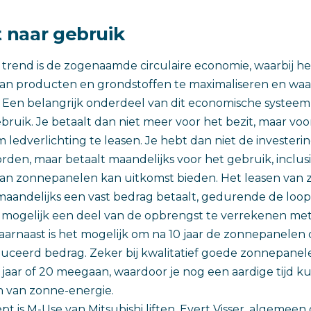
t naar gebruik
end is de zogenaamde circulaire economie, waarbij het
an producten en grondstoffen te maximaliseren en waa
. Een belangrijk onderdeel van dit economische systeem
bruik. Je betaalt dan niet meer voor het bezit, maar voo
m ledverlichting te leasen. Je hebt dan niet de investerin
den, maar betaalt maandelijks voor het gebruik, inclus
van zonnepanelen kan uitkomst bieden. Het leasen van
maandelijks een vast bedrag betaalt, gedurende de loopti
t mogelijk een deel van de opbrengst te verrekenen me
arnaast is het mogelijk om na 10 jaar de zonnepanelen
uceerd bedrag. Zeker bij kwalitatief goede zonnepane
jaar of 20 meegaan, waardoor je nog een aardige tijd ku
n van zonne-energie.
t is M-Use van Mitsubishi liften. Evert Visser, algemeen