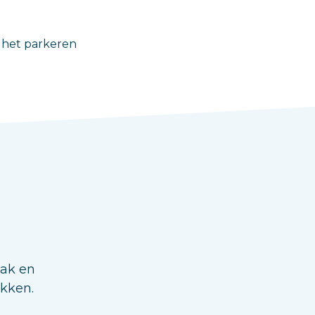
n het parkeren
aak en
ukken.