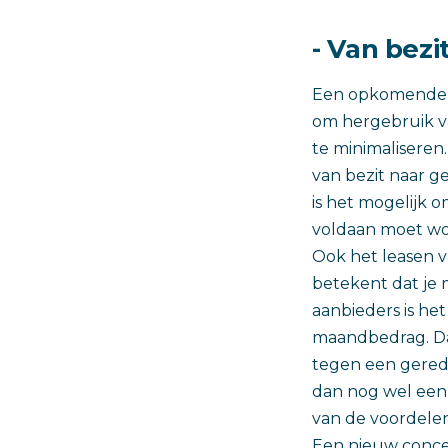
- Van bezi
Een opkomende tr
om hergebruik v
te minimaliseren
van bezit naar ge
is het mogelijk o
voldaan moet wor
Ook het leasen 
betekent dat je 
aanbieders is he
maandbedrag. Da
tegen een gered
dan nog wel een 
van de voordele
Een nieuw concep