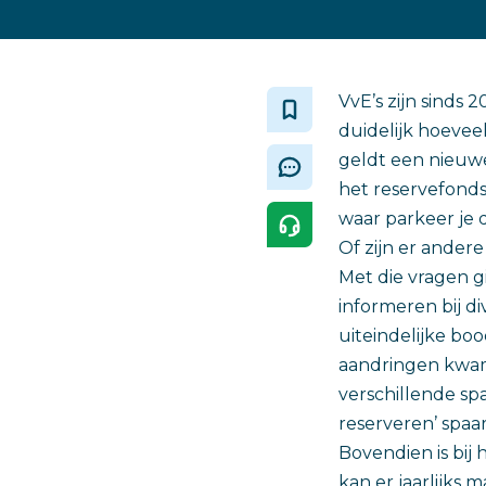
VvE’s zijn sinds 
duidelijk hoeveel
geldt een nieuwe
het reservefonds
waar parkeer je 
Of zijn er ander
Met die vragen g
informeren bij di
uiteindelijke bo
aandringen kwam 
verschillende sp
reserveren’ spaa
Bovendien is bij
kan er jaarlijks