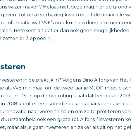
t ons wijzer maken? Helaas niet, deze mag hier op grond
 geven. Tot onze verbazing kwam er uit de financiële we
bare informatie wat VvE’s nou kunnen doen om meer re
halen. Betekent dit dat er dan ook geen mogelijkheden z
 zetten er 3 op een rij.
esteren
vesteren in de praktijk in? Volgens Dino Alfons van Het 
 je als VvE minimaal om de twee jaar je MJOP moet bijs
pdaten. “Stel op de begroting staat dat het dak in 20
in 2018 komt er een subsidie beschikbaar voor dakisolat
akrenovatie naar voren te halen om zo te profiteren van 
 duurzaamheid ook een grote rol. Alfons: “Investeren ko
et, maar als je gaat investeren en zeker als dit op het g