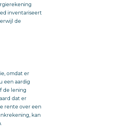
ergierekening
oed inventariseert
erwijl de
ie, omdat er
nu een aardig
f de lening
aard dat er
de rente over een
ankrekening, kan
.