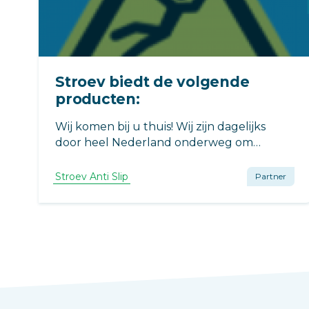
Stroev biedt de volgende
producten:
Wij komen bij u thuis! Wij zijn dagelijks
door heel Nederland onderweg om
ruimtes van Stroev te voorzien en anti slip
te maken. Van kleine badkamers tot grote
Stroev Anti Slip
Partner
bedrijfsvloeren: wij hebben altijd een
oplossing voor u!