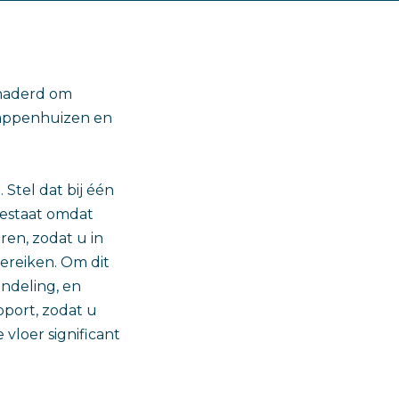
enaderd om
trappenhuizen en
Stel dat bij één
bestaat omdat
ren, zodat u in
ereiken. Om dit
ndeling, en
pport, zodat u
vloer significant