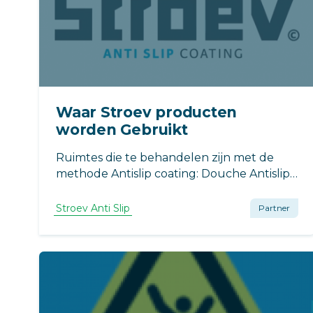
Waar Stroev producten
worden Gebruikt
Ruimtes die te behandelen zijn met de
methode Antislip coating: Douche Antislip
Trap Ligbad en/of douchebak
Kleedruimtes in bijvoorbeeld
Stroev Anti Slip
Partner
sportaccommodaties