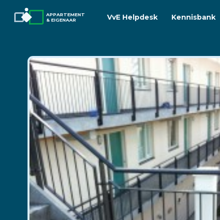
APPARTEMENT
VvE Helpdesk
Kennisbank
& EIGENAAR