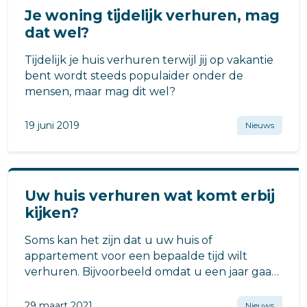
Je woning tijdelijk verhuren, mag
dat wel?
Tijdelijk je huis verhuren terwijl jij op vakantie
bent wordt steeds populaider onder de
mensen, maar mag dit wel?
19 juni 2019
Nieuws
Uw huis verhuren wat komt erbij
kijken?
Soms kan het zijn dat u uw huis of
appartement voor een bepaalde tijd wilt
verhuren. Bijvoorbeeld omdat u een jaar gaat
werken in het buitenland of omdat u een
wereldreis gaat maken.
29 maart 2021
Nieuws