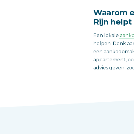
Waarom ee
Rijn helpt
Een lokale
aanko
helpen. Denk aan
een aankoopmake
appartement, ook
advies geven, zod