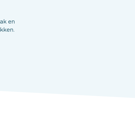
aak en
ukken.