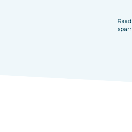
Raadp
sparr