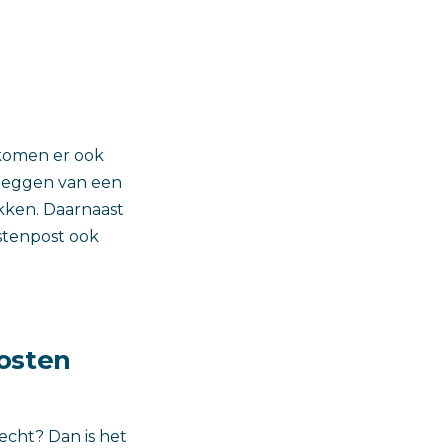
 komen er ook
 leggen van een
kken. Daarnaast
stenpost ook
osten
echt? Dan is het