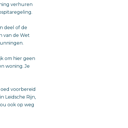
oning verhuren
ospitaregeling.
n deel of de
en van de Wet
gunningen.
ijk om hier geen
en woning. Je
goed voorbereid
n Leidsche Rijn,
 jou ook op weg