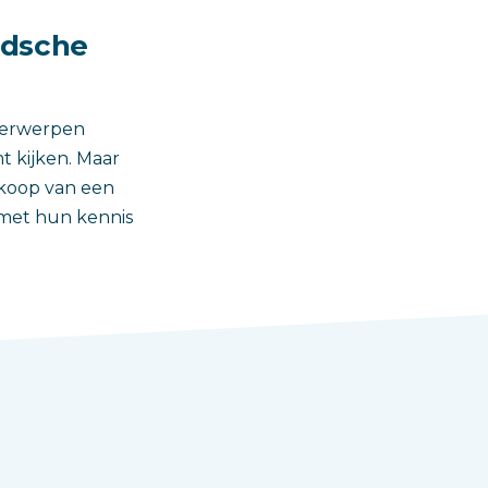
idsche
nderwerpen
t kijken. Maar
nkoop van een
 met hun kennis