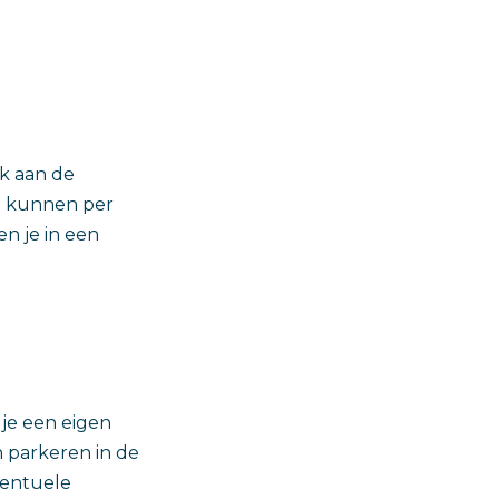
k aan de
en kunnen per
en je in een
je een eigen
 parkeren in de
ventuele