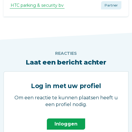
toegangspoort essentieel is voor een veilige
HTC parking & security bv
Partner
VvE.
REACTIES
Laat een bericht achter
Log in met uw profiel
Om een reactie te kunnen plaatsen heeft u
een profiel nodig.
Inloggen