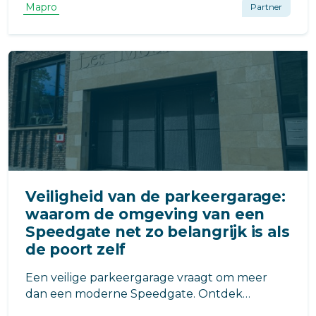
afsluitprofielen en S overgangsprofielen: de
Mapro
Partner
juiste oplossing voor een strakke, duurzame
afwerking van vloeren en wanden.
Veiligheid van de parkeergarage:
waarom de omgeving van een
Speedgate net zo belangrijk is als
de poort zelf
Een veilige parkeergarage vraagt om meer
dan een moderne Speedgate. Ontdek
waarom ook de inrichting rondom de