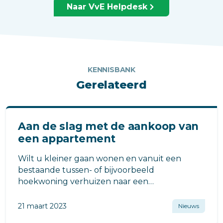
Naar VvE Helpdesk
KENNISBANK
Gerelateerd
Aan de slag met de aankoop van
een appartement
Wilt u kleiner gaan wonen en vanuit een
bestaande tussen- of bijvoorbeeld
hoekwoning verhuizen naar een
appartement? Huurt u momenteel een
appartement en wilt u deze inruilen voor een
21 maart 2023
Nieuws
gekocht appartement?