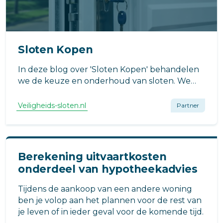
Sloten Kopen
In deze blog over 'Sloten Kopen' behandelen
we de keuze en onderhoud van sloten. We
bespreken verschillende types zoals cilinder-,
hang-, insteek-, en slimme sloten. We geven
Veiligheids-sloten.nl
Partner
advies over wat te overwegen bij de aankoop
hiervan.
Berekening uitvaartkosten
onderdeel van hypotheekadvies
Tijdens de aankoop van een andere woning
ben je volop aan het plannen voor de rest van
je leven of in ieder geval voor de komende tijd.