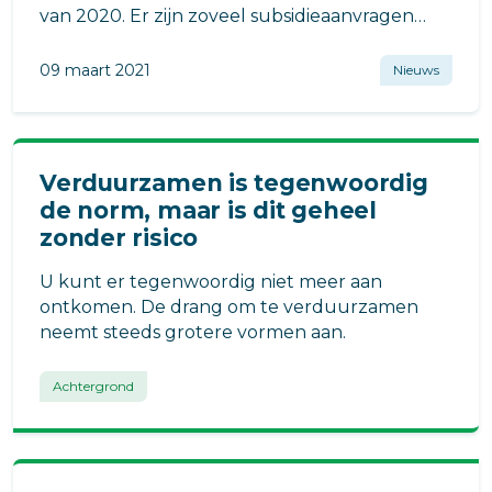
van 2020. Er zijn zoveel subsidieaanvragen
voor de SEEH ingediend, dat het
subsidieplafond van 84 miljoen euro
09 maart 2021
Nieuws
ruimschoots is overschreden.
Verduurzamen is tegenwoordig
de norm, maar is dit geheel
zonder risico
U kunt er tegenwoordig niet meer aan
ontkomen. De drang om te verduurzamen
neemt steeds grotere vormen aan.
Achtergrond