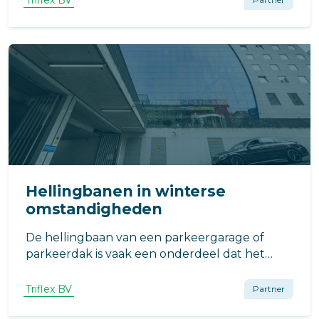
Triflex BV
voor deze toepassing. Tijd voor een renovatie
met Triflex!
Hellingbanen in winterse
omstandigheden
De hellingbaan van een parkeergarage of
parkeerdak is vaak een onderdeel dat het
zwaar te verduren krijgt. Een hellingbaan
wordt immers zowel bij op- als neergaand
Triflex BV
Partner
verkeer gebruikt. Triflex heeft hier goede