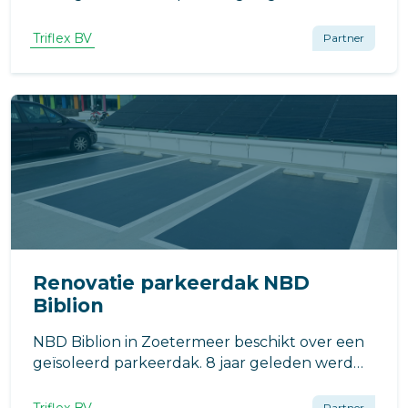
Antonius Ziekenhuis in Nieuwegein, hebben
de gevaren van weer, water en strooizout in
Triflex BV
Partner
parkeergarages onderstreept.
Renovatie parkeerdak NBD
Biblion
NBD Biblion in Zoetermeer beschikt over een
geïsoleerd parkeerdak. 8 jaar geleden werd
deze vanuit nieuwbouw voorzien van een
vloeibare kunststof welke niet geschikt bleek
Partner