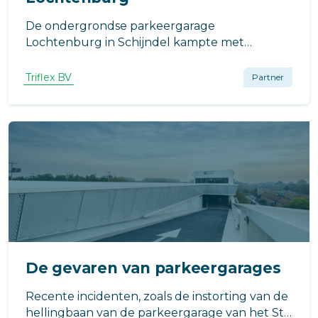
De ondergrondse parkeergarage
Lochtenburg in Schijndel kampte met
problemen als scheurvorming en lekkage.
Triflex heeft al enkele jaren goed contact met
Triflex BV
Partner
de gemeente Meierijstad en werd gevraagd
om advies.
De gevaren van parkeergarages
Recente incidenten, zoals de instorting van de
hellingbaan van de parkeergarage van het St.