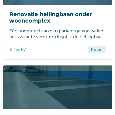
Renovatie hellingbaan onder
wooncomplex
Één onderdeel van een parkeergarage welke
het zwaar te verduren krijgt, is de hellingbaan.
Zeker in winterse weersomstandigheden is het
van belang dat de hellingbaan is afgewerkt
Triflex BV
Partner
met een slip- en slijtvast systeem. Zo ook bij de
hellingbaan in Apeldoorn.