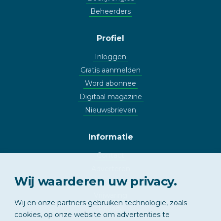
Beheerders
Profiel
Inloggen
Gratis aanmelden
Word abonnee
Digitaal magazine
Nieuwsbrieven
Informatie
Contact
Adverteren
Wij waarderen uw privacy.
Copyright
Vrijwaring
Wij en onze partners gebruiken technologie, zoals
Privacy
cookies, op onze website om advertenties te