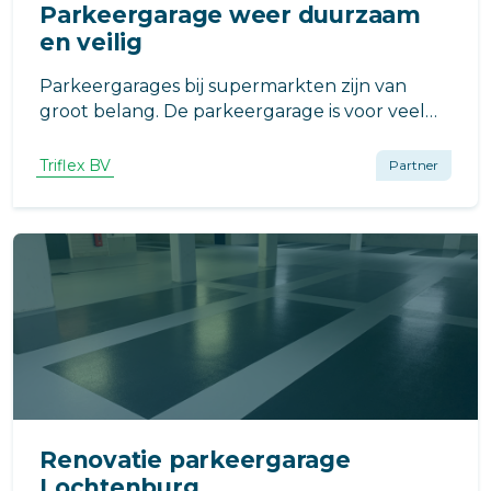
Parkeergarage weer duurzaam
en veilig
Parkeergarages bij supermarkten zijn van
groot belang. De parkeergarage is voor veel
winkelend publiek de eerste en laatste plek
die ze zien. Belangrijk dus dat dit een veilige,
Triflex BV
Partner
duurzame en esthetische omgeving is!
Renovatie parkeergarage
Lochtenburg