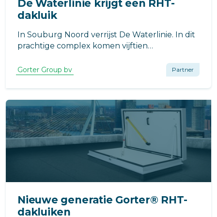
De Waterlinie krijgt een RHT-
dakluik
In Souburg Noord verrijst De Waterlinie. In dit
prachtige complex komen vijftien
appartementen met een geweldig uitzicht
over het water, het achterliggende park en de
Gorter Group bv
Partner
weilanden en akkers.
Nieuwe generatie Gorter® RHT-
dakluiken