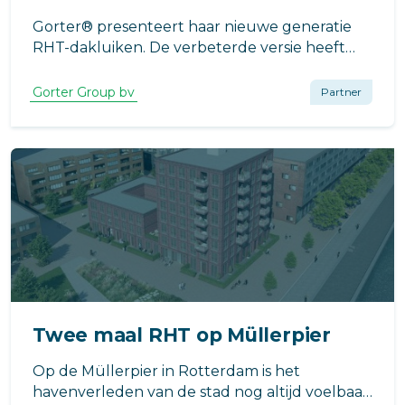
Gorter® presenteert haar nieuwe generatie
RHT-dakluiken. De verbeterde versie heeft
een zeer sterke, gepatenteerde constructie
en is hiermee nog beter bestand tegen
Gorter Group bv
Partner
extreme belastingen die tijdens de bouw of de
gebruiksfase kunnen voorkomen.
Twee maal RHT op Müllerpier
Op de Müllerpier in Rotterdam is het
havenverleden van de stad nog altijd voelbaar.