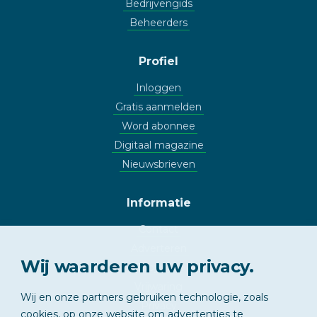
Bedrijvengids
Beheerders
Profiel
Inloggen
Gratis aanmelden
Word abonnee
Digitaal magazine
Nieuwsbrieven
Informatie
Contact
Adverteren
Wij waarderen uw privacy.
Copyright
Vrijwaring
Wij en onze partners gebruiken technologie, zoals
Privacy
cookies, op onze website om advertenties te