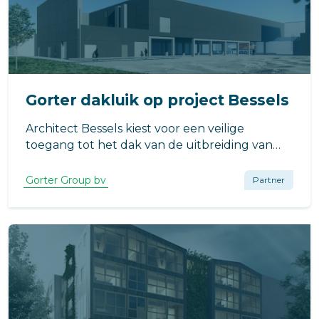
Gorter dakluik op project Bessels
Architect Bessels kiest voor een veilige
toegang tot het dak van de uitbreiding van
Compaxo Vlees in Zevenaar voor het RHT-
dakluik van Gorter. Waarom? Het dakluik
Gorter Group bv
Partner
draagt bij aan een energiezuinig pand en biedt
een compleet veilige toegang tot het dak.