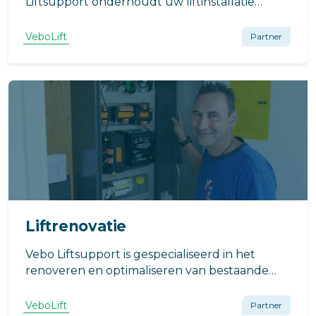
Liftsupport onderhoudt uw liftinstallatie
tegen scherpe prijzen en luistert naar al uw
wensen!
VeboLift
Partner
Liftrenovatie
Vebo Liftsupport is gespecialiseerd in het
renoveren en optimaliseren van bestaande
liftinstallaties en in het installeren van nieuwe
liften.
VeboLift
Partner