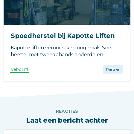
Spoedherstel bij Kapotte Liften
Kapotte liften veroorzaken ongemak. Snel
herstel met tweedehands onderdelen
minimaliseert downtime, kosten en overlast.
Contacteer ons nu voor hulp.
VeboLift
Partner
REACTIES
Laat een bericht achter