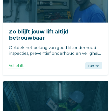
Zo blijft jouw lift altijd
betrouwbaar
Ontdek het belang van goed liftonderhoud:
inspecties, preventief onderhoud en veiligheid
voor langdurige betrouwbaarheid. Bespaar
kosten en minimaliseer onverwachte
VeboLift
Partner
storingen.