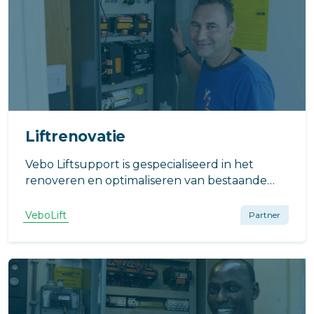
Liftrenovatie
Vebo Liftsupport is gespecialiseerd in het
renoveren en optimaliseren van bestaande
liftinstallaties en in het installeren van nieuwe
liften.
VeboLift
Partner