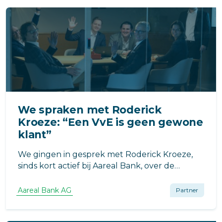
We spraken met Roderick
Kroeze: “Een VvE is geen gewone
klant”
We gingen in gesprek met Roderick Kroeze,
sinds kort actief bij Aareal Bank, over de
Nederlandse markt, de rol van VvE’s en
waarom juist daar kansen liggen.
Aareal Bank AG
Partner