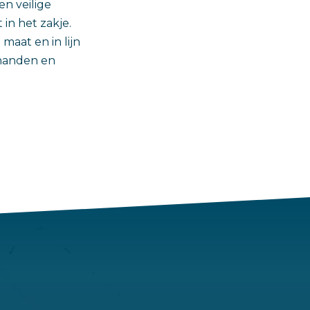
n veilige
in het zakje.
maat en in lijn
 handen en