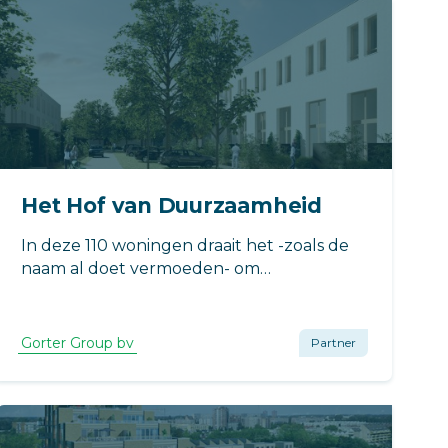
Het Hof van Duurzaamheid
In deze 110 woningen draait het -zoals de
naam al doet vermoeden- om
duurzaamheid. Een deel van de
appartementen wordt gebouwd in CLT,
een zeer duurzame bouwmethode
Gorter Group bv
Partner
waarbij kruislaags hout wordt toegepast.