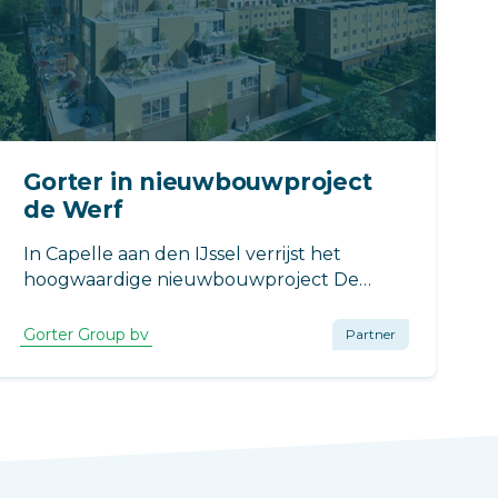
Gorter in nieuwbouwproject
de Werf
In Capelle aan den IJssel verrijst het
hoogwaardige nieuwbouwproject De
Werf, bestaande uit 48 eigentijdse
appartementen.
Gorter Group bv
Partner