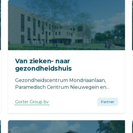
Van zieken- naar
gezondheidshuis
Gezondheidscentrum Mondriaanlaan,
Paramedisch Centrum Nieuwegein en
Huisartsenpraktijk Jutphaas, (het
Eerstelijns Medisch Centrum Nieuwegein),
Gorter Group bv
Partner
gaan met MOvactor en Gemeente
Nieuwegein een Gezondheidshuis
realiseren.