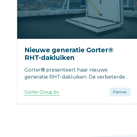
Nieuwe generatie Gorter®
RHT-dakluiken
Gorter® presenteert haar nieuwe
generatie RHT-dakluiken. De verbeterde
versie heeft een zeer sterke,
gepatenteerde constructie en is hiermee
Gorter Group bv
Partner
nog beter bestand tegen extreme
belastingen die tijdens de bouw of de
gebruiksfase kunnen voorkomen.