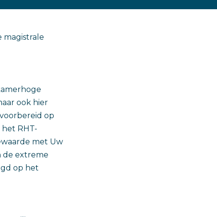
e magistrale
 kamerhoge
maar ook hier
 voorbereid op
k het RHT-
atiewaarde met Uw
en de extreme
egd op het