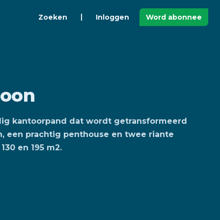
Zoeken
Inloggen
Word abonnee
roon
lig kantoorpand dat wordt getransformeerd
n, een prachtig penthouse en twee riante
 130 en 195 m2.