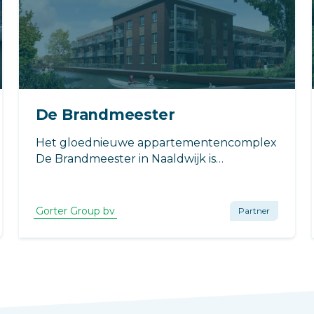
De Brandmeester
Het gloednieuwe appartementencomplex
De Brandmeester in Naaldwijk is
ontworpen door architect René Hoek van
HET architectenbureau.
Gorter Group bv
Partner