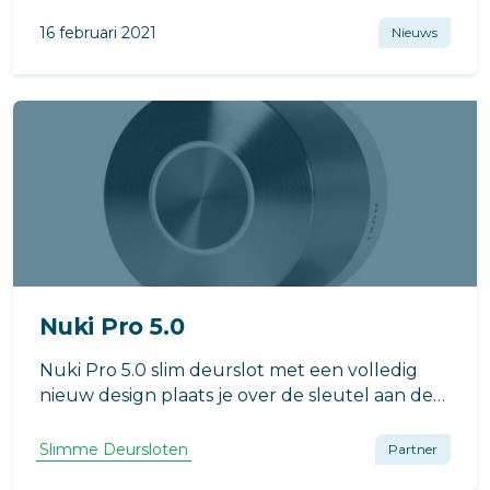
16 februari 2021
Nieuws
Nuki Pro 5.0
Nuki Pro 5.0 slim deurslot met een volledig
nieuw design plaats je over de sleutel aan de
binnenzijde van de deur. Toegang met
smartphone ook vanaf afstand dankzij de
Slimme Deursloten
Partner
ingebouwde bridge. Geschikt voor eigen