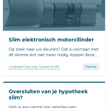
Slim elektronisch motorcilinder
Op zoek naar uw sleutels? Dat is voortaan met
dit slimme slot niet meer nodig. Koppel deze
Slim Elektronische Motorcilinder met de app
en ontgrendel uw voordeur met een
Lockwell Security Systems BV
Partner
eenvoudig ‘tikje’ op uw smartphone of Apple
Watch.
Oversluiten van je hypotheek
slim?
Heb je een aantal jaar geleden een