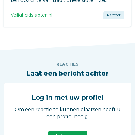
ten opzichte van traditionele sloten. Ze
combineren gemak en veiligheid op manieren
die voorheen ondenkbaar waren.
Veiligheids-sloten.nl
Partner
REACTIES
Laat een bericht achter
Log in met uw profiel
Om een reactie te kunnen plaatsen heeft u
een profiel nodig.