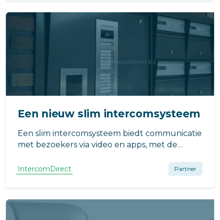
appartement voordeur
Een nieuw slim intercomsysteem
Een slim intercomsysteem biedt communicatie
met bezoekers via video en apps, met de
mogelijkheid om deuren op afstand te
openen. Het verhoogt veiligheid en gemak en
IntercomDirect
Partner
is eenvoudig te installeren.