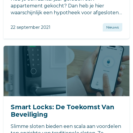
appartement gekocht? Dan heb je hier
waarschijnlijk een hypotheek voor afgesloten.
Wij vertellen je in dit artikel wanneer
oversluiten van je hypotheek slim is.
22 september 2021
Nieuws
Smart Locks: De Toekomst Van
Beveiliging
Slimme sloten bieden een scala aan voordelen