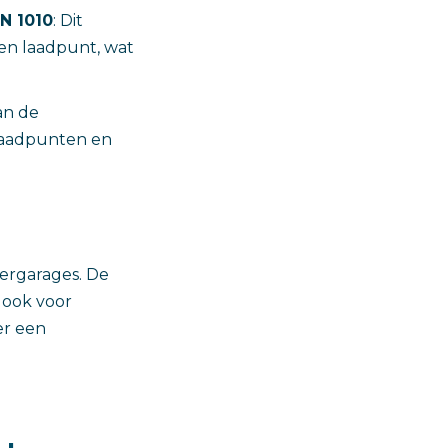
N 1010
: Dit
en laadpunt, wat
van de
 laadpunten en
ergarages. De
 ook voor
er een