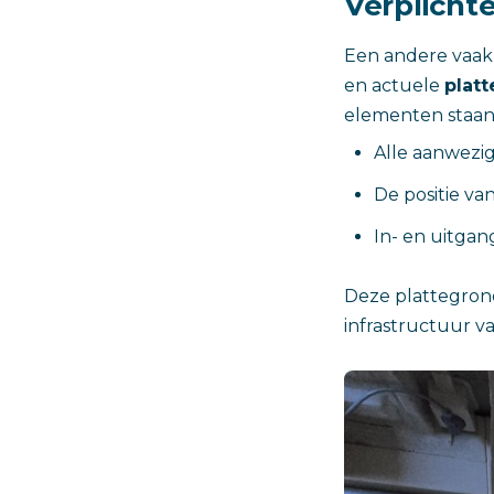
Verplicht
Een andere vaak 
en actuele
plat
elementen staa
Alle aanwezig
De positie va
In- en uitga
Deze plattegrond 
infrastructuur v