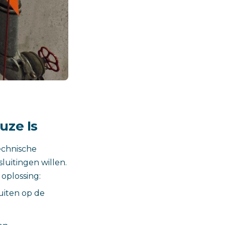
uze Is
echnische
luitingen willen.
oplossing:
luiten op de