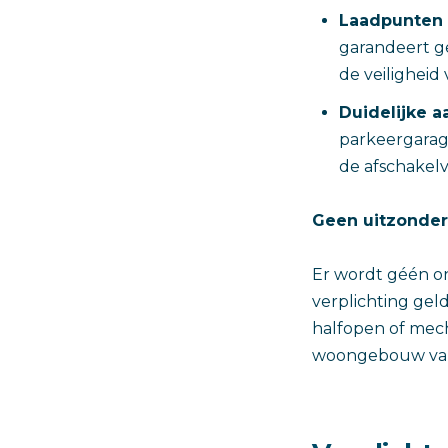
Laadpunten 
garandeert g
de veiligheid
Duidelijke 
parkeergarage
de afschakelv
Geen uitzonder
Er wordt géén o
verplichting gel
halfopen of mec
woongebouw valt