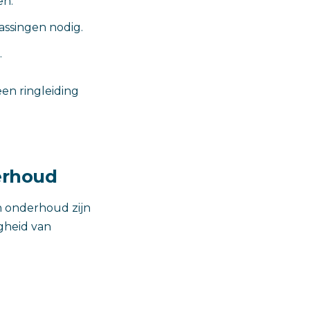
en.
passingen nodig.
.
en ringleiding
erhoud
en onderhoud zijn
igheid van