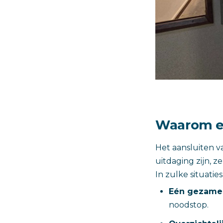
Waarom ee
Het aansluiten v
uitdaging zijn, 
In zulke situaties
Eén gezamen
noodstop.