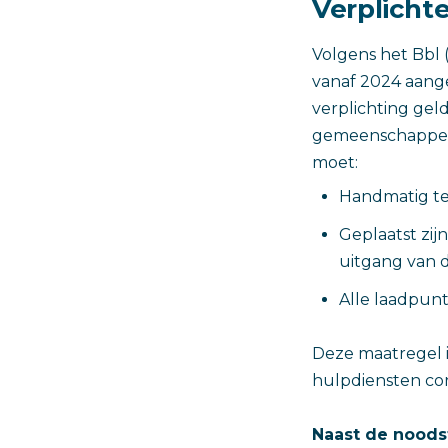
Verplicht
Volgens het Bbl 
vanaf 2024 aange
verplichting ge
gemeenschappelij
moet:
Handmatig te 
Geplaatst zij
uitgang van d
Alle laadpunt
Deze maatregel i
hulpdiensten con
Naast de noodst