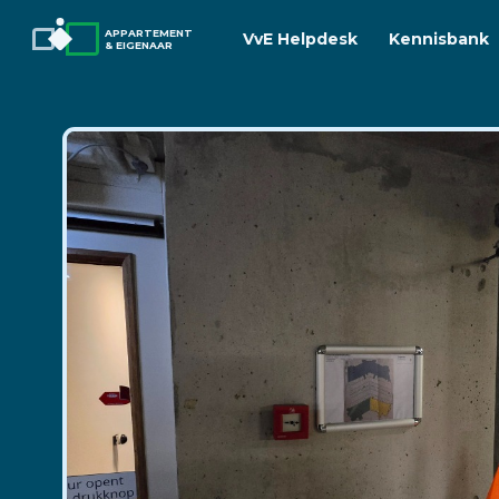
APPARTEMENT
VvE Helpdesk
Kennisbank
& EIGENAAR