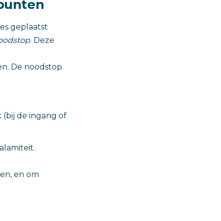
dpunten
es geplaatst
oodstop
. Deze
ten. De noodstop
(bij de ingang of
lamiteit.
ken, en om