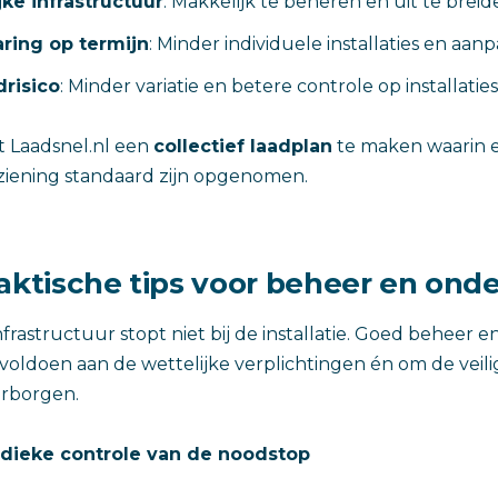
jke infrastructuur
: Makkelijk te beheren en uit te breid
ring op termijn
: Minder individuele installaties en aan
risico
: Minder variatie en betere controle op installaties
t Laadsnel.nl een
collectief laadplan
te maken waarin e
ziening standaard zijn opgenomen.
raktische tips voor beheer en ond
nfrastructuur stopt niet bij de installatie. Goed beheer 
 voldoen aan de wettelijke verplichtingen én om de veil
rborgen.
odieke controle van de noodstop