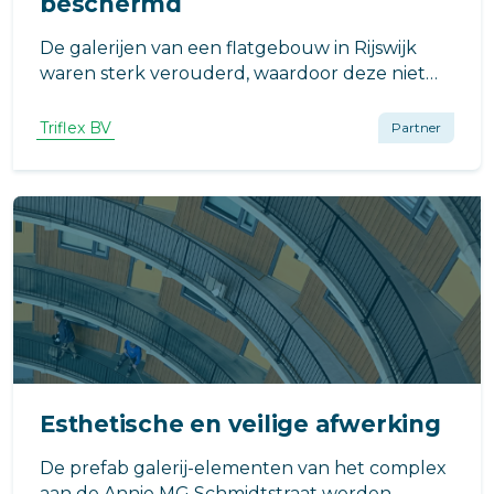
beschermd
De galerijen van een flatgebouw in Rijswijk
waren sterk verouderd, waardoor deze niet
voldoende antislip meer waren en er lekkage
ontstond.
Triflex BV
Partner
Esthetische en veilige afwerking
De prefab galerij-elementen van het complex
aan de Annie MG Schmidtstraat werden,