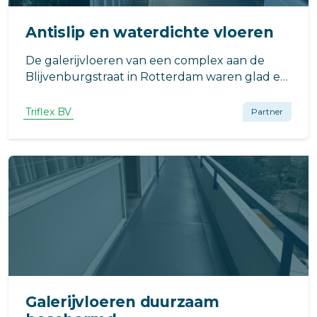
Antislip en waterdichte vloeren
De galerijvloeren van een complex aan de
Blijvenburgstraat in Rotterdam waren glad en
er was sprake van lekkage. Eind 2021 kwam
Woonstad Rotterdam met het vraagstuk om
Triflex BV
Partner
deze galerijen antislip te maken en om de
dilataties weer waterdicht af te werken.
Galerijvloeren duurzaam