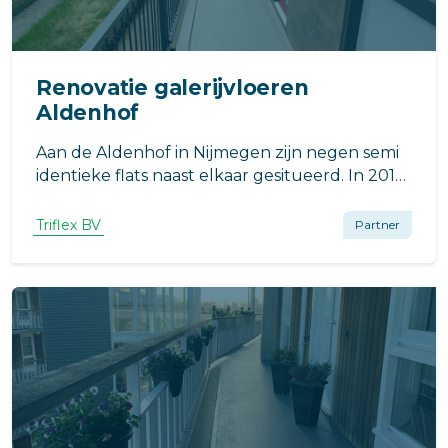
Renovatie galerijvloeren
Aldenhof
Aan de Aldenhof in Nijmegen zijn negen semi
identieke flats naast elkaar gesitueerd. In 2015
is ervoor gekozen om de galerijvloeren van
deze flats af te werken met een andere
Triflex BV
Partner
afwerking dan het geadviseerde Triflex
systeem.