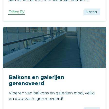
ondanks de ingegoten antislipstructuur, als
zeer glad ervaren door de bewoners en
Triflex BV
Partner
bezoekers. Ook waren de betonnen
vloerelementen zeer vatbaar voor intrekkend
vuil.
Balkons en galerijen
gerenoveerd
Vloeren van balkons en galerijen mooi, veilig
en duurzaam gerenoveerd!