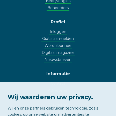
Bedrijvengids
Beheerders
Profiel
Inloggen
Gratis aanmelden
Word abonnee
Digitaal magazine
Nieuwsbrieven
Informatie
Contact
Adverteren
Wij waarderen uw privacy.
Copyright
Vrijwaring
Wij en onze partners gebruiken technologie, zoals
Privacy
cookies, op onze website om advertenties te