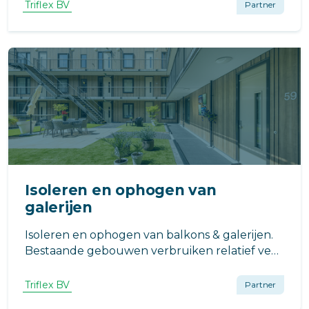
Triflex BV
Partner
Isoleren en ophogen van
galerijen
Isoleren en ophogen van balkons & galerijen.
Bestaande gebouwen verbruiken relatief veel
energie ten opzichte van nieuwbouw.
Wanneer u besluit om over te gaan tot een
Triflex BV
Partner
duurzame renovatie, valt er op dit gebied veel