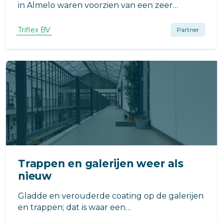
in Almelo waren voorzien van een zeer
verouderde ophoging en hoognodig aan
vervanging toe. Het complex werd bewoond
Triflex BV
Partner
door veelal oudere en mindervalide bewoners.
Trappen en galerijen weer als
nieuw
Gladde en verouderde coating op de galerijen
en trappen; dat is waar een
appartementencomplex in Leiderdorp mee te