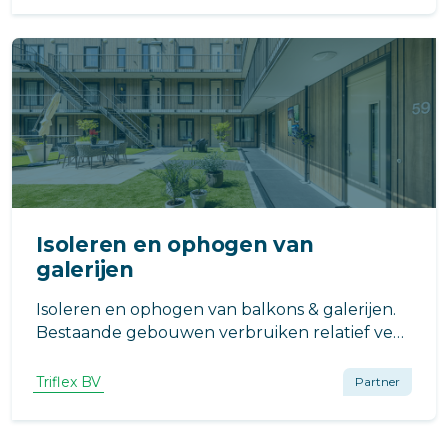
levensduur te verlengen. Een taak voor
Triflex!
Isoleren en ophogen van
galerijen
Isoleren en ophogen van balkons & galerijen.
Bestaande gebouwen verbruiken relatief veel
energie ten opzichte van nieuwbouw.
Wanneer u besluit om over te gaan tot een
Triflex BV
Partner
duurzame renovatie, valt er op dit gebied veel
winst te behalen.