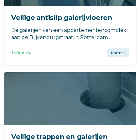
Veilige antislip galerijvloeren
De galerijen van een appartementencomplex
aan de Blijvenburgstraat in Rotterdam
bestonden uit onbehandeld prefabbeton
welke onvoldoende voorzag in de nodige
Triflex BV
Partner
stroefheid. Gevolg? Een gevaarlijk glad
vloeroppervlak en kans op aantasting van het
beton.
Veilige trappen en galerijen