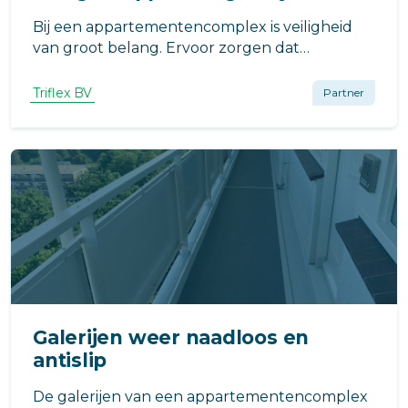
Bij een appartementencomplex is veiligheid
van groot belang. Ervoor zorgen dat
bewoners en bezoekers niet ten val komen
door middel van veilige galerijenvloeren is dus
Triflex BV
Partner
cruciaal. Naast veiligheid, zijn duurzaamheid
en uitstraling ook van belang.
Galerijen weer naadloos en
antislip
De galerijen van een appartementencomplex