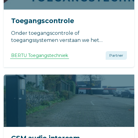
Toegangscontrole
Onder toegangscontrole of
toegangssystemen verstaan we het
geautoriseerd en gecontroleerd toegang
verlenen aan gebruikers van een gebouw,
BERTU Toegangstechniek
Partner
terrein of een woning.