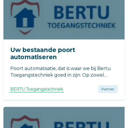
Uw bestaande poort
automatiseren
Poort automatisatie, dat is waar we bij Bertu
Toegangstechniek goed in zijn. Op zowel
nieuwe als gebruikte draaipoorten kunnen wij
deze automatisering toepassen.
BERTU Toegangstechniek
Partner