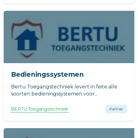
Bedieningssystemen
Bertu Toegangstechniek levert in feite alle
soorten bedieningssystemen voor
toegangscontrole. Ziet u een bepaald systeem
niet op onze website staan, neem dan even
BERTU Toegangstechniek
Partner
contact met ons op.