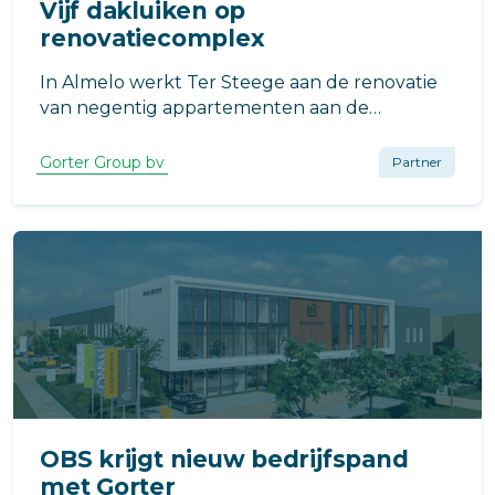
Vijf dakluiken op
renovatiecomplex
In Almelo werkt Ter Steege aan de renovatie
van negentig appartementen aan de
Valeriusstraat. Het onderhoud aan badkamers
en toiletten stond in het MJOP en was
Gorter Group bv
Partner
aanleiding om ook een verduurzamingsslag
toe te passen.
OBS krijgt nieuw bedrijfspand
met Gorter