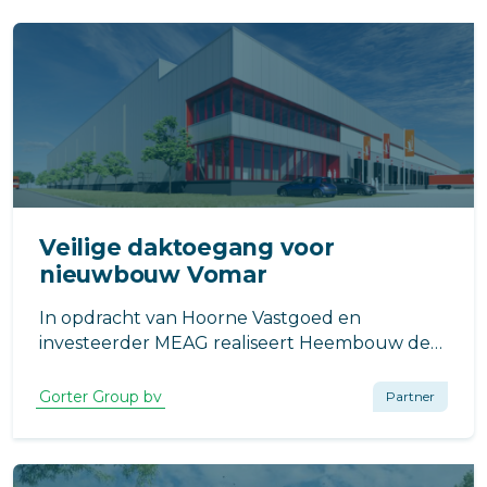
Veilige daktoegang voor
nieuwbouw Vomar
In opdracht van Hoorne Vastgoed en
investeerder MEAG realiseert Heembouw de
nieuwbouw voor Vomar Voordeelmarkt. Dit
distributiecentrum is ontworpen door
Gorter Group bv
Partner
Heembouw Architecten en zal gerealiseerd
worden op het nabij de A9 gelegen
bedrijventerrein Boekelerme