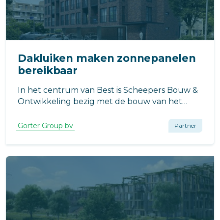
Dakluiken maken zonnepanelen
bereikbaar
In het centrum van Best is Scheepers Bouw &
Ontwikkeling bezig met de bouw van het
Lidwinahof, een project bestaande uit twaalf
identieke appartementen, naar ontwerp van
Gorter Group bv
Partner
Toine van Baalen architecten