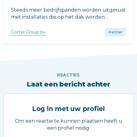
Steeds meer bedrijfspanden worden uitgerust
met installaties die op het dak worden
geplaatst. Denk aan koelinstallaties,
liftmachinekamers, glazenwasinstallaties,
Gorter Group bv
Partner
zonnecollectoren en andere voorzieningen.
REACTIES
Laat een bericht achter
Log in met uw profiel
Om een reactie te kunnen plaatsen heeft u
een profiel nodig.