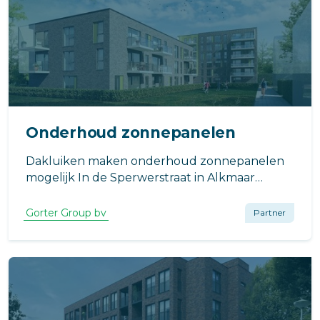
Onderhoud zonnepanelen
Dakluiken maken onderhoud zonnepanelen
mogelijk In de Sperwerstraat in Alkmaar
bouwt Dijkstra Draisma het door BBHD
Architecten ontworpen
Gorter Group bv
Partner
appartementencomplex waar duurzaamheid
een leidende factor is.