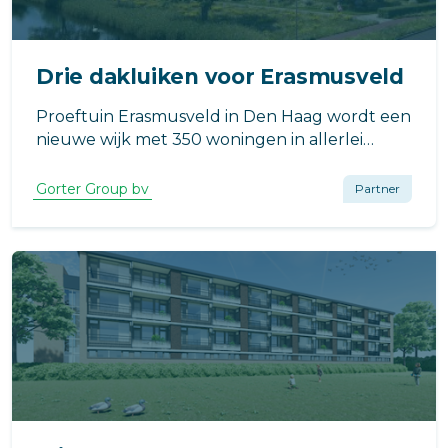
Drie dakluiken voor Erasmusveld
Proeftuin Erasmusveld in Den Haag wordt een
nieuwe wijk met 350 woningen in allerlei
vormen waarin natuur, mens en dier in optima
forma kunnen samenleven.
Gorter Group bv
Partner