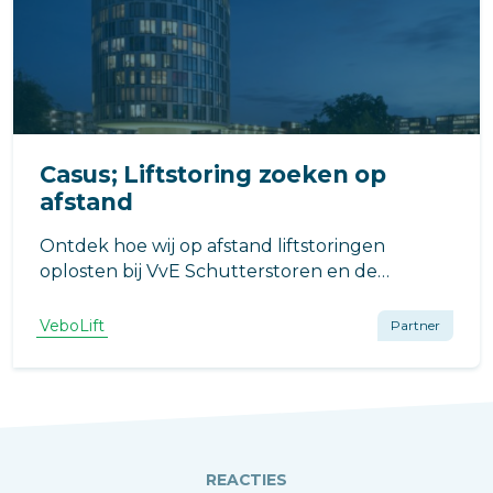
Casus; Liftstoring zoeken op
afstand
Ontdek hoe wij op afstand liftstoringen
oplosten bij VvE Schutterstoren en de
liftinstallatie weer betrouwbaar maakten met
onze innovatieve oplossingen.
VeboLift
Partner
REACTIES