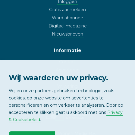
Inloggen
Gratis aanmelden
Word abonnee
Digitaal magazine
Nieuwsbrieven
Informatie
Contact
Adverteren
Wij waarderen uw privacy.
Copyright
Vrijwaring
Wij en onze partners gebruiken technologie, zoals
Privacy
cookies, op onze website om advertenties te
personalificeren en om verkeer te analyseren. Door op
accepteren te klikken gaat u akkoord met ons
Privacy
APPARTEMENT
& EIGENAAR
& Cookiebeleid
.
© 2026 - Wonen Media B.V.