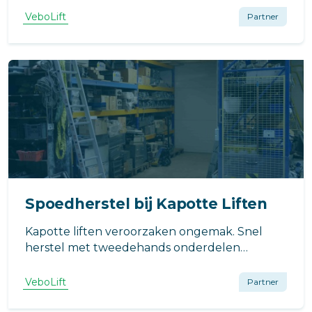
wensen!
VeboLift
Partner
Spoedherstel bij Kapotte Liften
Kapotte liften veroorzaken ongemak. Snel
herstel met tweedehands onderdelen
minimaliseert downtime, kosten en overlast.
Contacteer ons nu voor hulp.
VeboLift
Partner