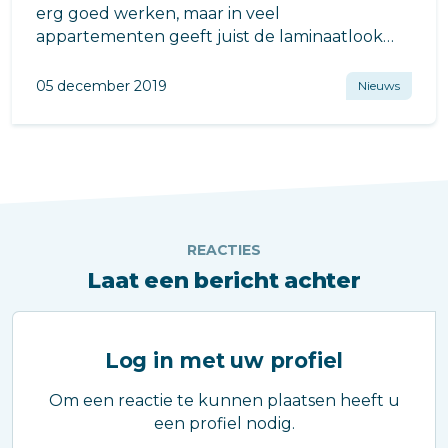
erg goed werken, maar in veel
appartementen geeft juist de laminaatlook
een fijne uitstraling en een gevoel van ruimte
en luxe.
05 december 2019
Nieuws
REACTIES
Laat een bericht achter
Log in met uw profiel
Om een reactie te kunnen plaatsen heeft u
een profiel nodig.