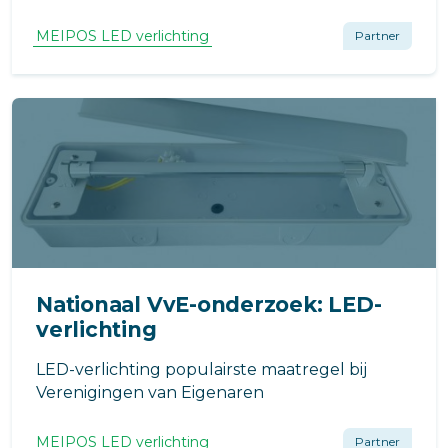
besparen. Niet alleen op gebied van
energiebesparing maar vooral op onderhoud-
MEIPOS LED verlichting
Partner
en vervanging­skosten (ook voor na
levensduur LED). Hiermee voorzien wij in
meest duurzame oplossing.
Nationaal VvE-onderzoek: LED-
verlichting
LED-verlichting populairste maatregel bij
Verenigingen van Eigenaren
MEIPOS LED verlichting
Partner