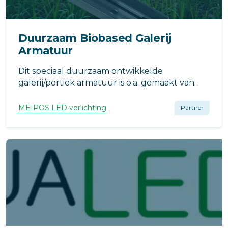
Duurzaam Biobased Galerij
Armatuur
Dit speciaal duurzaam ontwikkelde
galerij/portiek armatuur is o.a. gemaakt van
Olifantengras. Dit CO2 reducerende armatuur
is voorzien van ons QUALEDY LED T5 buisje.
MEIPOS LED verlichting
Partner
Hiermee is deze lamp de meest milieu- en
onderhoudsvriendelijke optie in de markt.