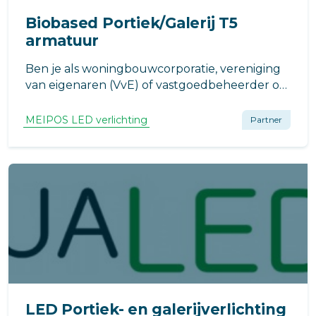
Biobased Portiek/Galerij T5
armatuur
Ben je als woningbouwcorporatie, vereniging
van eigenaren (VvE) of vastgoedbeheerder op
zoek naar een duurzaam
verlichtingsarmatuur voor in de portiek of op
MEIPOS LED verlichting
Partner
de galerij?
LED Portiek- en galerijverlichting