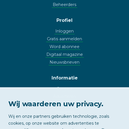
Beheerders
Profiel
Inloggen
Gratis aanmelden
Word abonnee
Digitaal magazine
Nieuwsbrieven
Informatie
Contact
Adverteren
Wij waarderen uw privacy.
Copyright
Vrijwaring
Wij en onze partners gebruiken technologie, zoals
Privacy
cookies, op onze website om advertenties te