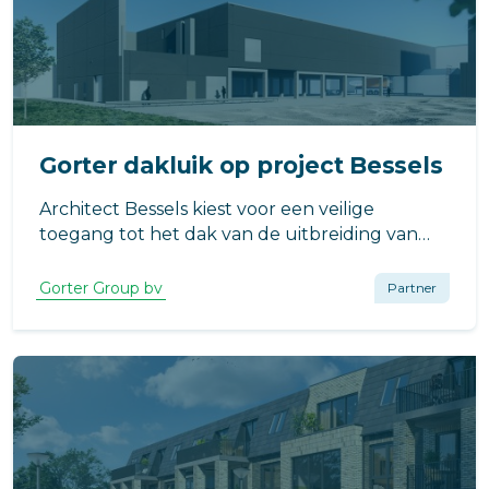
Gorter dakluik op project Bessels
Architect Bessels kiest voor een veilige
toegang tot het dak van de uitbreiding van
Compaxo Vlees in Zevenaar voor het RHT-
dakluik van Gorter. Waarom? Het dakluik
Gorter Group bv
Partner
draagt bij aan een energiezuinig pand en biedt
een compleet veilige toegang tot het dak.