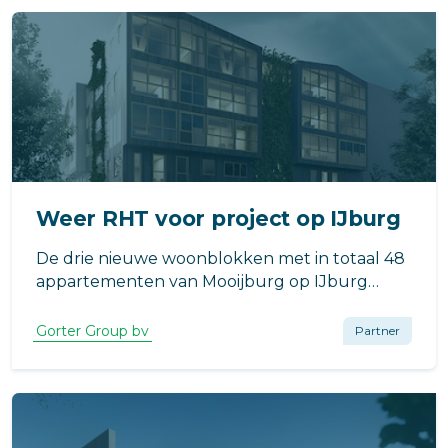
Weer RHT voor project op IJburg
De drie nieuwe woonblokken met in totaal 48
appartementen van Mooijburg op IJburg
krijgen RHT op hun dak. Hiermee zijn
bewoners én zeker van een veilige
Gorter Group bv
Partner
vluchtroute én zeker van een veilige
daktoegang voor als er onderhoud aan het
dak moet worden verric