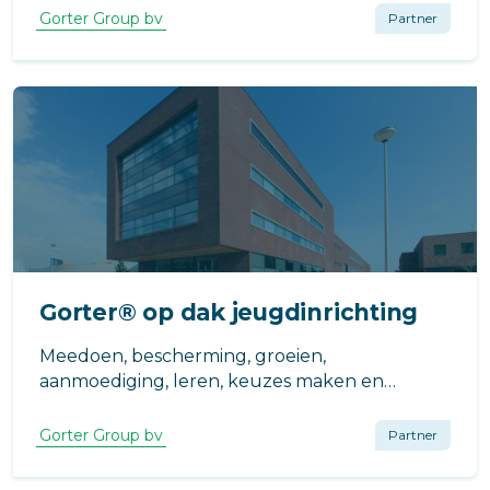
Architecten ontworpen
Gorter Group bv
Partner
appartementencomplex waar duurzaamheid
een leidende factor is.
Gorter® op dak jeugdinrichting
Meedoen, bescherming, groeien,
aanmoediging, leren, keuzes maken en
samenwerken. Deze rechten vormen de basis
voor het werken met en begeleiden van de
Gorter Group bv
Partner
jongeren die in jeugdinrichting Teylingereind
verblijven.