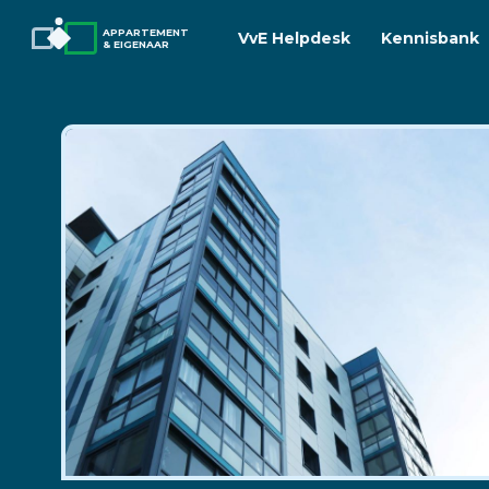
APPARTEMENT
VvE Helpdesk
Kennisbank
& EIGENAAR