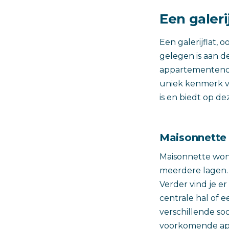
Een galeri
Een galerijflat,
gelegen is aan d
appartementenco
uniek kenmerk va
is en biedt op de
Maisonnette
Maisonnette won
meerdere lagen. D
Verder vind je e
centrale hal of 
verschillende s
voorkomende app