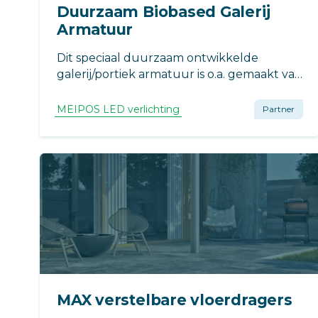
Duurzaam Biobased Galerij
Armatuur
Dit speciaal duurzaam ontwikkelde
galerij/portiek armatuur is o.a. gemaakt van
Olifantengras. Dit CO2 reducerende
armatuur is voorzien van ons QUALEDY
MEIPOS LED verlichting
Partner
LED T5 buisje. Hiermee is deze lamp de
meest milieu- en onderhoudsvriendelijke
optie in de markt.
MAX verstelbare vloerdragers