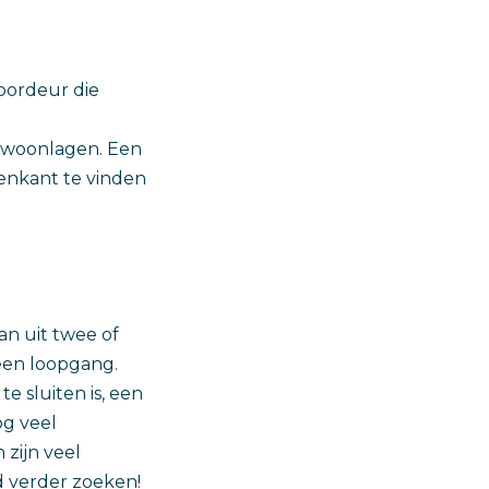
oordeur die
 woonlagen. Een
tenkant te vinden
n uit twee of
 een loopgang.
e sluiten is, een
og veel
zijn veel
 verder zoeken!