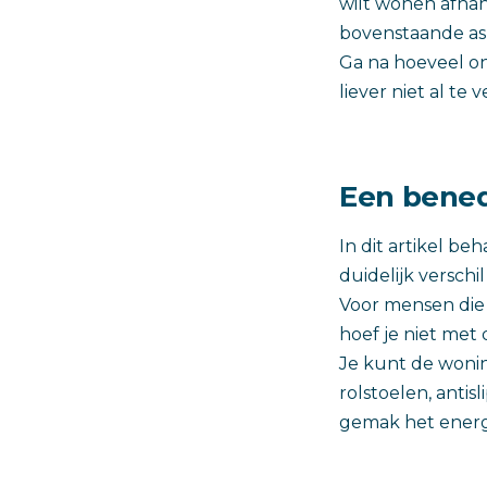
wilt wonen afhan
bovenstaande asp
Ga na hoeveel on
liever niet al te 
Een bene
In dit artikel b
duidelijk verschi
Voor mensen die l
hoef je niet met 
Je kunt de wonin
rolstoelen, anti
gemak het energi