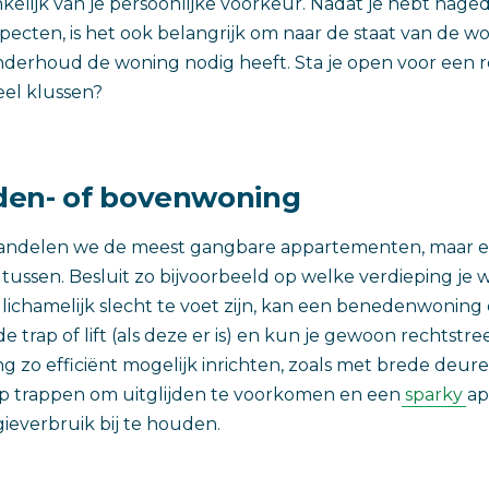
kelijk van je persoonlijke voorkeur. Nadat je hebt nage
ecten, is het ook belangrijk om naar de staat van de won
derhoud de woning nodig heeft. Sta je open voor een ren
veel klussen?
den- of bovenwoning
ehandelen we de meest gangbare appartementen, maar er
l tussen. Besluit zo bijvoorbeeld op welke verdieping je 
ichamelijk slecht te voet zijn, kan een benedenwoning er
de trap of lift (als deze er is) en kun je gewoon rechtstre
g zo efficiënt mogelijk inrichten, zoals met brede deur
slip trappen om uitglijden te voorkomen en een
sparky
ap
everbruik bij te houden.