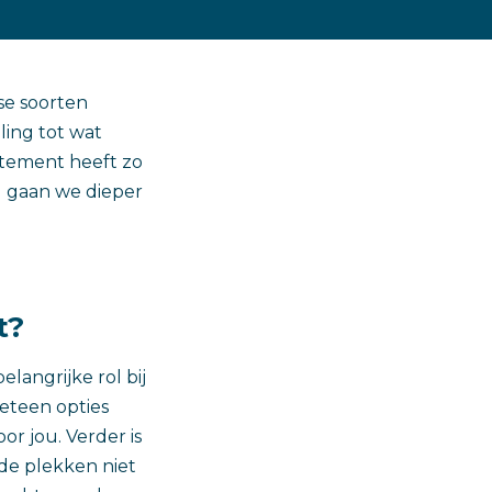
se soorten
ling tot wat
rtement heeft zo
el gaan we dieper
t?
angrijke rol bij
meteen opties
oor jou. Verder is
lde plekken niet