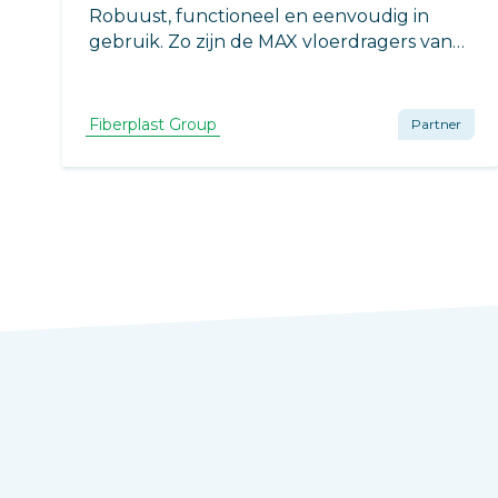
Robuust, functioneel en eenvoudig in
gebruik. Zo zijn de MAX vloerdragers van
Envirolift te noemen. Geschikt voor vrijwel
alle soorten tegels maar ook houten of
composiet terrassen.
Fiberplast Group
Partner