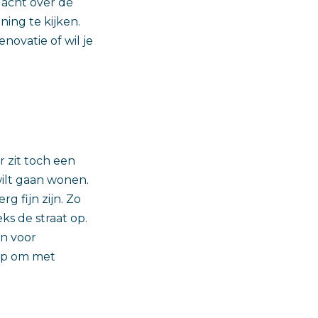
dacht over de
ing te kijken.
ovatie of wil je
 zit toch een
wilt gaan wonen.
g fijn zijn. Zo
eks de straat op.
en voor
p om met