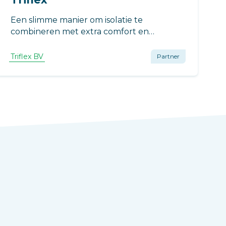
Een slimme manier om isolatie te
combineren met extra comfort en
veiligheid is het Triflex BIS systeem. Dit
systeem is speciaal ontwikkeld voor het
Triflex BV
Partner
isoleren en/of ophogen van balkon-,
galerij- en (dak)terrasvloeren.