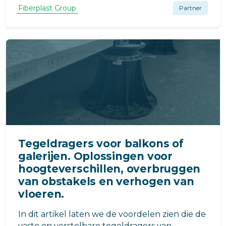
diverse slimme oplossingen in het assortiment
Fiberplast Group
Partner
die daarbij kunnen helpen.
Tegeldragers voor balkons of
galerijen. Oplossingen voor
hoogteverschillen, overbruggen
van obstakels en verhogen van
vloeren.
In dit artikel laten we de voordelen zien die de
vaste en verstelbare tegeldragers van