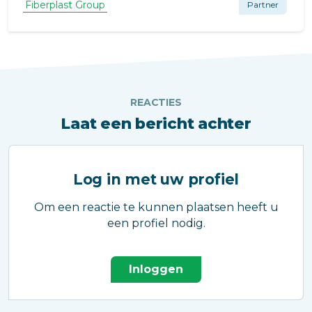
We leveren bouwrubber voor Trilling isolatie,
Fiberplast Group
Partner
Looppaden, Ladingszekering en Groen daken.
REACTIES
Laat een bericht achter
Log in met uw profiel
Om een reactie te kunnen plaatsen heeft u
een profiel nodig.
Inloggen