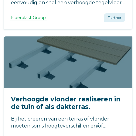
eenvoudig en snel een verhoogde tegelvloer
realiseren. Geen complexe poespas, direct in
gebruik te nemen en zeer bestendig tegen
Fiberplast Group
Partner
vocht of zware belastingen.
Verhoogde vlonder realiseren in
de tuin of als dakterras.
Bij het creëren van een terras of vlonder
moeten soms hoogteverschillen en/of
obstakels weg gewerkt worden. Wij hebben