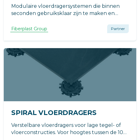
Modulaire vloerdragersystemen die binnen
seconden gebruiksklaar zijn te maken en
specifiek af te stellen zijn aan de behoeften
van uw specifieke project. Voor zowel
Fiberplast Group
Partner
tegelvloeren als complexe
terrasonderconstructies tot wel 950 mm!
SPIRAL VLOERDRAGERS
Verstelbare vloerdragers voor lage tegel- of
vloerconstructies. Voor hoogtes tussen de 10
en 90 mm.