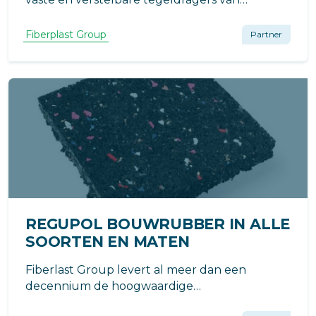
Envirolift kunnen bieden voor balkons,
galerijen en (dak)terrassen.
Fiberplast Group
Partner
REGUPOL BOUWRUBBER IN ALLE
SOORTEN EN MATEN
Fiberlast Group levert al meer dan een
decennium de hoogwaardige
rubbergranulaat oplossingen van Regupol.