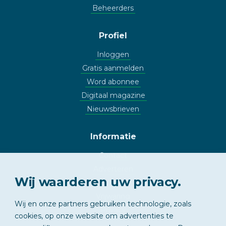
Beheerders
Profiel
Inloggen
Gratis aanmelden
Word abonnee
Digitaal magazine
Nieuwsbrieven
Informatie
Contact
Adverteren
Wij waarderen uw privacy.
Copyright
Vrijwaring
Wij en onze partners gebruiken technologie, zoals
Privacy
cookies, op onze website om advertenties te