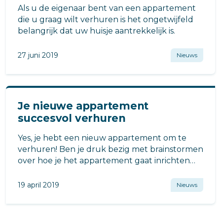
Als u de eigenaar bent van een appartement
die u graag wilt verhuren is het ongetwijfeld
belangrijk dat uw huisje aantrekkelijk is.
27 juni 2019
Nieuws
Je nieuwe appartement
succesvol verhuren
Yes, je hebt een nieuw appartement om te
verhuren! Ben je druk bezig met brainstormen
over hoe je het appartement gaat inrichten
met het oog op de laatste trends om hem zo
snel mogelijk te verhuren?
19 april 2019
Nieuws