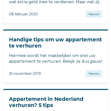
wat extra geld mee te verdienen. Maar wat zijn
de regels rondom tijdelijke verhuur,
bijvoorbeeld in een stad als Utrecht?
08 februari 2020
Nieuws
Handige tips om uw appartement
te verhuren
Hiermee wordt het makkelijker om snel uw
appartement te verhuren. Bekijk ze dus gauw!
25 november 2019
Nieuws
Appartement in Nederland
verhuren? 5 tips