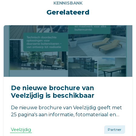
KENNISBANK
Gerelateerd
De nieuwe brochure van
Veelzijdig is beschikbaar
De nieuwe brochure van Veelzijdig geeft met
25 pagina's aan informatie, fotomateriaal en
voorbeelden een compleet beeld. Open de
brochure en ontdek een wereld aan
Veelzijdig
Partner
mogelijkheden voor galerijen, balkons en