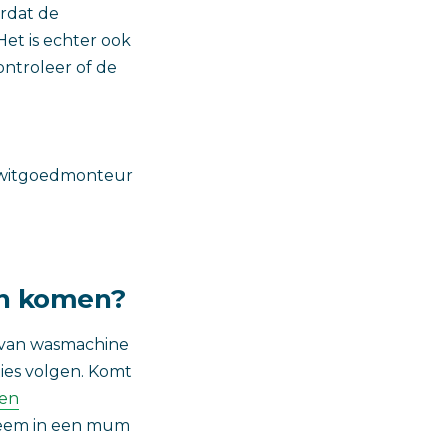
rdat de
et is echter ook
ontroleer of de
n witgoedmonteur
en komen?
d van wasmachine
ties volgen. Komt
een
bleem in een mum