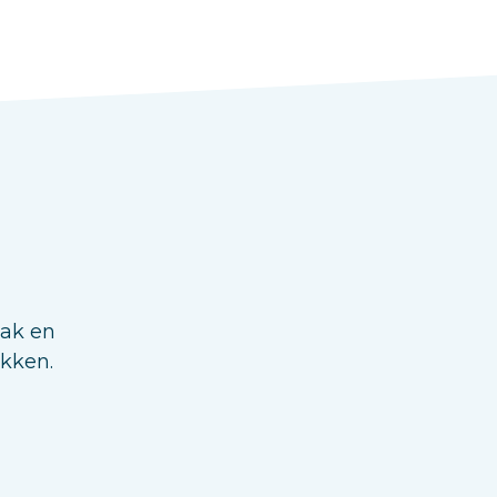
aak en
ukken.