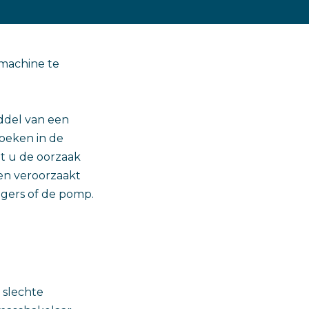
 machine te
ddel van een
oeken in de
t u de oorzaak
en veroorzaakt
lagers of de pomp.
 slechte