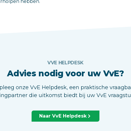
verholpen hebben.
VVE HELPDESK
Advies nodig voor uw VvE?
leeg onze VvE Helpdesk, een praktische vraagb
ingpartner die uitkomst biedt bij uw VvE vraagst
Naar VvE Helpdesk