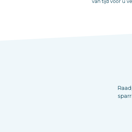
van tijd voor u 
Raadp
sparr