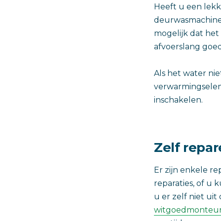
Heeft u een lek
deurwasmachines 
mogelijk dat het 
afvoerslang goed
Als het water ni
verwarmingselem
inschakelen.
Zelf repa
Er zijn enkele r
reparaties, of u
u er zelf niet u
witgoedmonteur