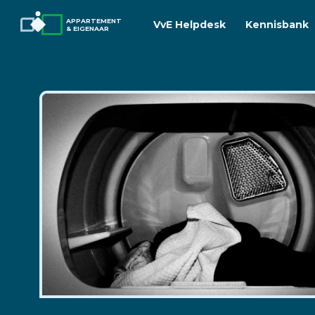
APPARTEMENT
VvE Helpdesk
Kennisbank
& EIGENAAR