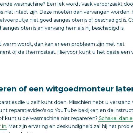
kende wasmachine? Een lek wordt vaak veroorzaakt doo
niet intact zijn. Deze moeten dan vervangen worden. H
afvoerputje niet goed aangesloten is of beschadigd is. C
 aangesloten is en vervang hem als hij beschadigd is.
et warm wordt, dan kan er een probleem zijn met het
ent of de thermostaat. Hiervoor kunt u het beste ee
reren of een witgoedmonteur lat
eparaties die u zelf kunt doen. Misschien hebt u verstan
 kunt reparatievideo's op YouTube bekijken en de instruc
it of kunt u de wasmachine niet repareren?
Schakel dan 
 in
. Met zijn ervaring en deskundigheid zal hij het pro