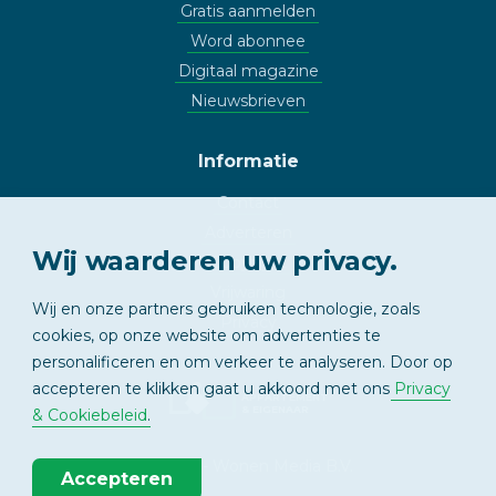
Gratis aanmelden
Word abonnee
Digitaal magazine
Nieuwsbrieven
Informatie
Contact
Adverteren
Wij waarderen uw privacy.
Copyright
Vrijwaring
Wij en onze partners gebruiken technologie, zoals
Privacy
cookies, op onze website om advertenties te
personalificeren en om verkeer te analyseren. Door op
accepteren te klikken gaat u akkoord met ons
Privacy
APPARTEMENT
& EIGENAAR
& Cookiebeleid
.
© 2026 - Wonen Media B.V.
Accepteren