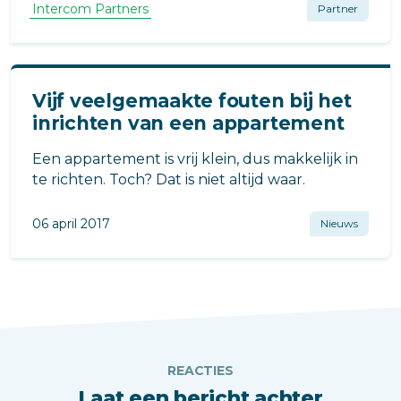
vaak tot uitsluiting van bewoners en
Intercom Partners
Partner
onvoorziene nadelen. Lees waarom een vaste
binnenpost essentieel blijft.
Vijf veelgemaakte fouten bij het
inrichten van een appartement
Een appartement is vrij klein, dus makkelijk in
te richten. Toch? Dat is niet altijd waar.
06 april 2017
Nieuws
REACTIES
Laat een bericht achter